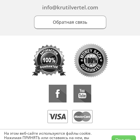
info@krutilvertel.com
Обратная связь
«KrutilVertel» © 2015-2026 Все права защищены.
На этом веб-сайте используются файлы cookie.
Копирование, перепечатка, либо использование материалов данной
Нажимая ПРИНЯТЬ или оставаясь на нем, вы
Принять