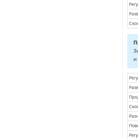
Рег
Разв
Схож
П
З
и
Рег
Раз
Про
Схо
Раз
Пов
Рег