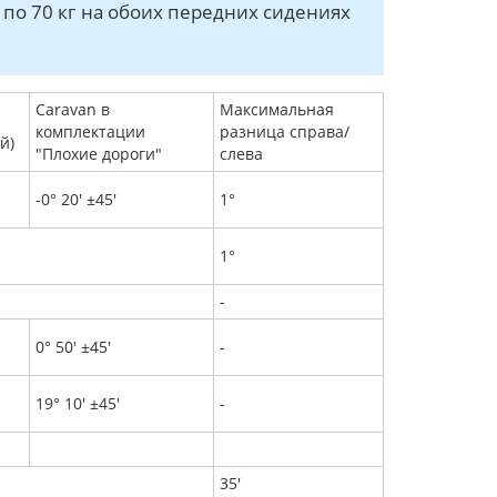
по 70 кг на обоих передних сидениях
Caravan в
Максимальная
комплектации
разница справа/
й)
"Плохие дороги"
слева
-0° 20' ±45'
1°
1°
-
0° 50' ±45'
-
19° 10' ±45'
-
35'