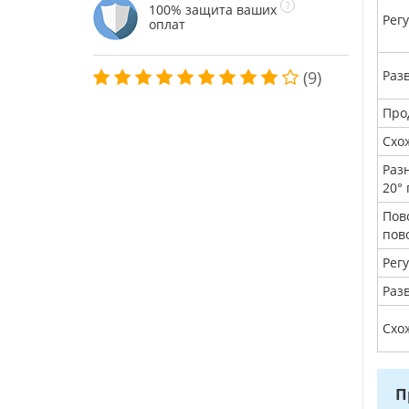
100% защита ваших
Рег
оплат
(9)
Раз
Про
Схо
Раз
20°
Пов
пов
Рег
Разв
Схож
П