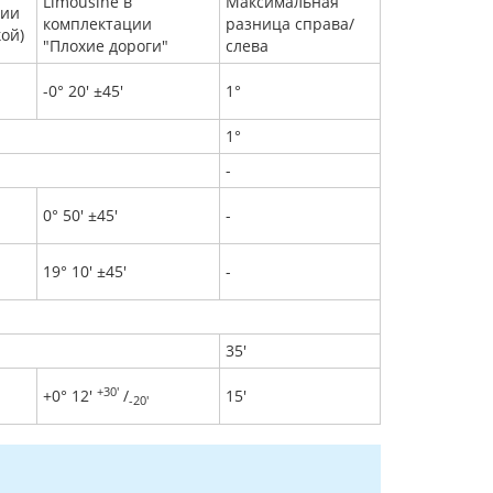
Limousine в
Максимальная
ции
комплектации
разница справа/
кой)
"Плохие дороги"
слева
-0° 20' ±45'
1°
1°
-
0° 50' ±45'
-
19° 10' ±45'
-
35'
+30'
+0° 12'
/
15'
-20'