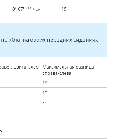
+30'
+0° 07'
/
15'
-20'
по 70 кг на обоих передних сидениях
oupe с двигателем
Максимальная разница
справа/слева
1°
1°
-
'
5'