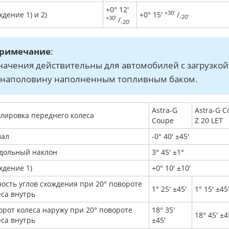
+0° 12'
+30'
дение 1) и 2)
+0° 15'
/
-20'
+30'
/
-20'
римечание
:
начения действительны для автомобилей с загрузкой 
 наполовину наполненным топливным баком.
Astra-G
Astra-G C
улировка переднего колеса
Coupe
Z 20 LET
вал
-0° 40' ±45'
дольный наклон
3° 45' ±1°
ждение 1)
+0° 10' ±10'
ность углов схождения при 20° повороте
1° 25' ±45'
1° 15' ±45
еса внутрь
орот колеса наружу при 20° повороте
18° 35'
18° 45' ±4
еса внутрь
±45'