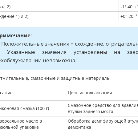
ал 2)
-1° 40' ±
+
дение 1) и 2)
+0° 20'
римечание
:
) Положительные значения = схождение, отрицатель
) Указанные значения установлены на завод
ехобслуживании невозможна.
тнительные, смазочные и защитные материалы
сание
Цель использования
Смазочное средство для вдавл
коновая смазка (100 г)
втулки заднего моста
версальное масло в
Обработка демпфирующей втулк
озольной упаковке
демонтажа