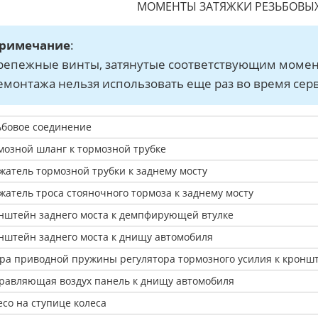
МОМЕНТЫ ЗАТЯЖКИ РЕЗЬБОВЫ
римечание
:
репежные винты, затянутые соответствующим моменто
емонтажа нельзя использовать еще раз во время сер
ьбовое соединение
мозной шланг к тормозной трубке
жатель тормозной трубки к заднему мосту
жатель троса стояночного тормоза к заднему мосту
нштейн заднего моста к демпфирующей втулке
нштейн заднего моста к днищу автомобиля
ра приводной пружины регулятора тормозного усилия к кронш
равляющая воздух панель к днищу автомобиля
есо на ступице колеса