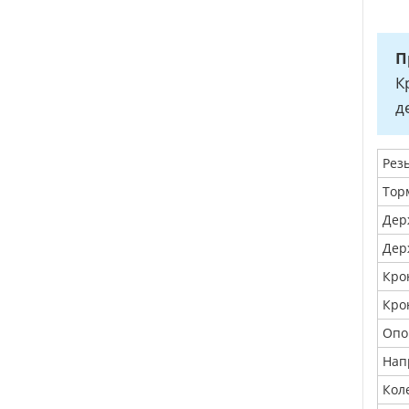
П
К
д
Рез
Тор
Дер
Дер
Кро
Кро
Опо
Нап
Кол