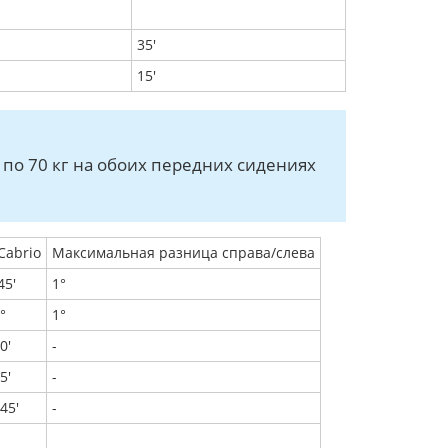
35'
15'
по 70 кг на обоих передних сидениях
Cabrio
Максимальная разница справа/слева
45'
1°
°
1°
0'
-
5'
-
45'
-