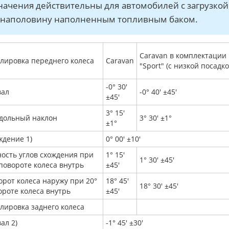
начения действительны для автомобилей с загрузкой 
 наполовину наполненным топливным баком.
Caravan в комплектации
улировка переднего колеса
Caravan
"Sport" (с низкой посадко
-0° 30'
вал
-0° 40' ±45'
±45'
3° 15'
дольный наклон
3° 30' ±1°
±1°
ждение 1)
0° 00' ±10'
ность углов схождения при
1° 15'
1° 30' ±45'
 повороте колеса внутрь
±45'
орот колеса наружу при 20°
18° 45'
18° 30' ±45'
ороте колеса внутрь
±45'
улировка заднего колеса
ал 2)
-1° 45' ±30'