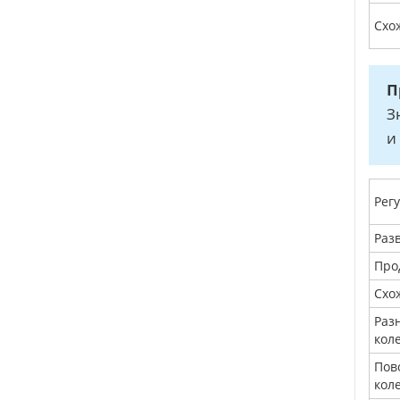
Схож
П
З
и
Рег
Раз
Про
Схо
Раз
кол
Пов
кол