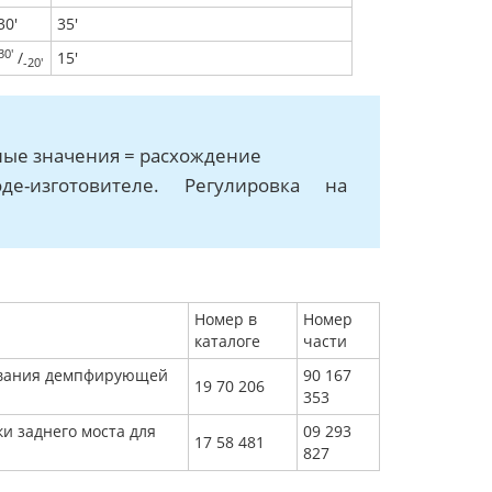
30'
35'
30'
/
15'
-20'
ные значения = расхождение
е-изготовителе. Регулировка на
Номер в
Номер
каталоге
части
ивания демпфирующей
90 167
19 70 206
353
и заднего моста для
09 293
17 58 481
827