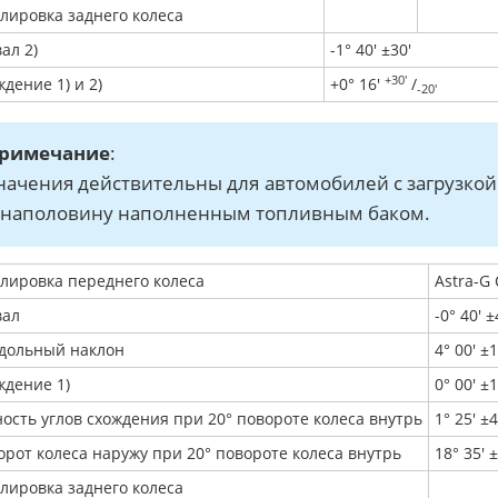
улировка заднего колеса
ал 2)
-1° 40' ±30'
+30'
дение 1) и 2)
+0° 16'
/
-20'
римечание
:
начения действительны для автомобилей с загрузкой 
 наполовину наполненным топливным баком.
улировка переднего колеса
Astra-G 
вал
-0° 40' ±
дольный наклон
4° 00' ±1
ждение 1)
0° 00' ±1
ность углов схождения при 20° повороте колеса внутрь
1° 25' ±4
орот колеса наружу при 20° повороте колеса внутрь
18° 35' ±
улировка заднего колеса