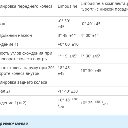
Limousine в комплекта
улировка переднего колеса
Limousine
"Sport" (с низкой посад
-0° 30'
вал
-0° 40' ±45'
±45'
дольный наклон
3° 45' ±1°
4° 00' ±1°
ждение 1)
+0° 00' ±10'
ность углов схождения при
1° 15' ±45'
1° 30' ±45'
 повороте колеса внутрь
орот колеса наружу при 20°
18° 45'
18° 30' ±45'
ороте колеса внутрь
±45'
улировка заднего колеса
ал 2)
-1° 40' ±30'
+30'
+0° 18'
+30'
дение 1) и 2)
+0° 25'
/
-20'
/
-20'
римечание
: