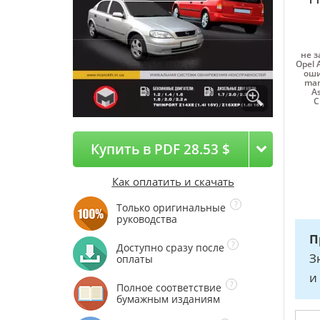
не з
Opel A
оши
man
A
C
Купить в PDF 28.53 $
Как оплатить и скачать
Только оригинальные
руководства
П
Доступно сразу после
З
оплаты
и
Полное соответствие
бумажным изданиям