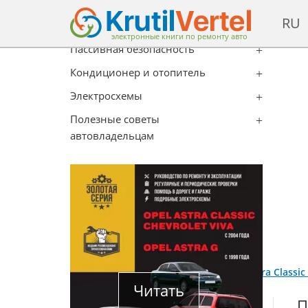
Рулевое управление
RU
Кузов
электронные книги по ремонту авто
Пассивная безопасность
Кондиционер и отопитель
Электросхемы
Полезные советы
автовладельцам
Главная
/
Каталог
/
Chevrolet
/
Opel Astra Classi
Читать
П