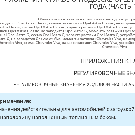
ГОДА (ЧАСТЬ 
Обычно пользователи нашего сайта находят эту стр
аводится Opel Astra Classic
,
моменты затяжки Opel Astra Classic
,
неисправно
stra Classic
,
схема Opel Astra Classic
,
характеристики Opel Astra Classic
,
уст
бок Opel Astra Classic
,
не заводится Opel Astra G
,
моменты затяжки Opel As
ual Opel Astra G
,
схема Opel Astra G
,
характеристики Opel Astra G
,
устройс
stra G
,
не заводится Chevrolet Viva
,
моменты затяжки Chevrolet Viva
,
неиспр
hevrolet Viva
,
схема Chevrolet Viva
,
характеристики Chevrolet Viva
,
устройст
Chevrolet Viva
ПРИЛОЖЕНИЯ К Г
РЕГУЛИРОВОЧНЫЕ ЗН
РЕГУЛИРОВОЧНЫЕ ЗНАЧЕНИЯ ХОДОВОЙ ЧАСТИ ASTRA
римечание
:
начения действительны для автомобилей с загрузкой 
 наполовину наполненным топливным баком.