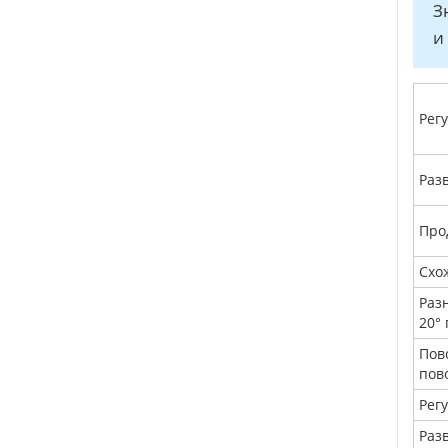
З
и
Рег
Раз
Про
Схо
Раз
20°
Пов
пов
Рег
Разв