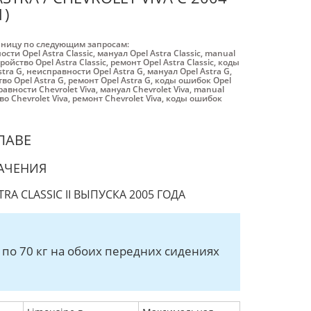
1)
аницу по следующим запросам:
сти Opel Astra Classic
,
мануал Opel Astra Classic
,
manual
ройство Opel Astra Classic
,
ремонт Opel Astra Classic
,
коды
tra G
,
неисправности Opel Astra G
,
мануал Opel Astra G
,
тво Opel Astra G
,
ремонт Opel Astra G
,
коды ошибок Opel
авности Chevrolet Viva
,
мануал Chevrolet Viva
,
manual
во Chevrolet Viva
,
ремонт Chevrolet Viva
,
коды ошибок
ЛАВЕ
АЧЕНИЯ
 CLASSIC II ВЫПУСКА 2005 ГОДА
по 70 кг на обоих передних сидениях