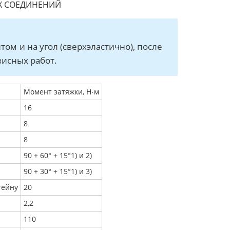
Х СОЕДИНЕНИЙ
м и на угол (сверхэластично), после
висных работ.
Момент затяжки, Н
м
·
16
8
8
90 + 60° + 15°1) и 2)
90 + 30° + 15°1) и 3)
тейну
20
2,2
110