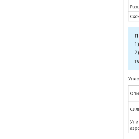
Разв
Схож
П
1
2
т
Упло
Опи
Сили
Уни
аэр