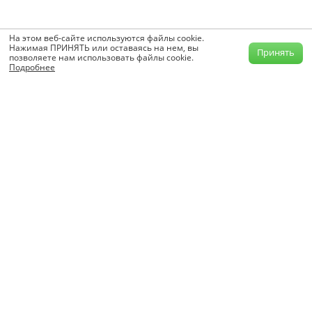
На этом веб-сайте используются файлы cookie.
Нажимая ПРИНЯТЬ или оставаясь на нем, вы
Принять
позволяете нам использовать файлы cookie.
Подробнее
info@krutilvertel.com
Обратная связь