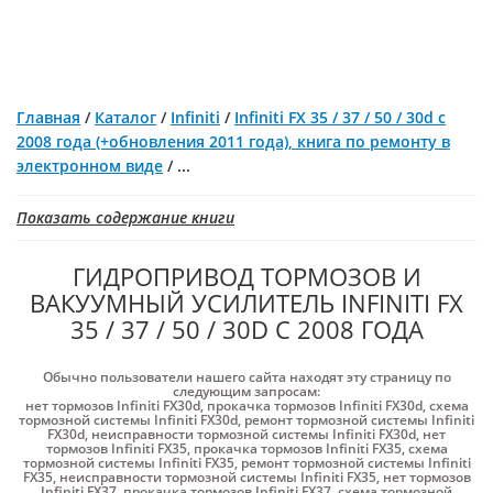
Главная
/
Каталог
/
Infiniti
/
Infiniti FX 35 / 37 / 50 / 30d с
2008 года (+обновления 2011 года), книга по ремонту в
электронном виде
/
...
Показать содержание книги
ГИДРОПРИВОД ТОРМОЗОВ И
ВАКУУМНЫЙ УСИЛИТЕЛЬ INFINITI FX
35 / 37 / 50 / 30D С 2008 ГОДА
Обычно пользователи нашего сайта находят эту страницу по
следующим запросам:
нет тормозов Infiniti FX30d
,
прокачка тормозов Infiniti FX30d
,
схема
тормозной системы Infiniti FX30d
,
ремонт тормозной системы Infiniti
FX30d
,
неисправности тормозной системы Infiniti FX30d
,
нет
тормозов Infiniti FX35
,
прокачка тормозов Infiniti FX35
,
схема
тормозной системы Infiniti FX35
,
ремонт тормозной системы Infiniti
FX35
,
неисправности тормозной системы Infiniti FX35
,
нет тормозов
Infiniti FX37
,
прокачка тормозов Infiniti FX37
,
схема тормозной