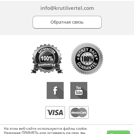
info@krutilvertel.com
Обратная связь
«KrutilVertel» © 2015-2026 Все права защищены.
На этом веб-сайте используются файлы cookie.
Копирование, перепечатка, либо использование материалов данной
Нажимая ПРИНЯТЬ или оставаясь на нем, вы