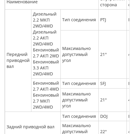
Наименование
сторона
ст
Дизельный
Тип соединения
PTJ
BJ
2.2 МКП
2WD/4WD
Дизельный
2.2 АКП
2WD/4WD
Максимально
Бензиновый
Передний
допустимый
21°
46
2.7 АКП 2WD
приводной
угол
Бензиновый
вал
3.3 АКП
2WD/4WD
Бензиновый
Тип соединения
SFJ
BJ
2.7 АКП 4WD
Максимально
Бензиновый
допустимый
21°
46
2.7 МКП
угол
2WD/4WD
Тип соединения
DOJ
BJ
Максимально
Задний приводной вал
допустимый
22°
46