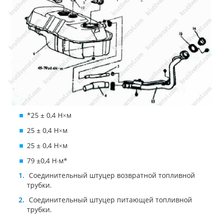
*25
0,4 Н
м
±
×
25
0,4 Н
м
±
×
25
0,4 Н
м
±
×
79
0,4 Н
м*
±
∙
Соединительный штуцер возвратной топливной
трубки.
Соединительный штуцер питающей топливной
трубки.