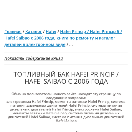
Главная
/
Каталог
/
Hafei
/
Hafei Princip / Hafei Princip 5 /
Hafei Saibao с 2006 года, книга по ремонту и каталог
деталей в электронном виде
/
...
Показать содержание книги
ТОПЛИВНЫЙ БАК HAFEI PRINCIP /
HAFEI SAIBAO С 2006 ГОДА
Обычно пользователи нашего сайта находят эту страницу по
следующим запросам:
электросхема Hafei Princip
,
моменты затяжки Hafei Princip
,
система
питания дизельных двигателей Hafei Princip
,
система питания
дизельных двигателей Hafei Princip
,
электросхема Hafei Saibao
,
моменты затяжки Hafei Saibao
,
система питания дизельных
двигателей Hafei Saibao
,
система питания дизельных двигателей
Hafei Saibao