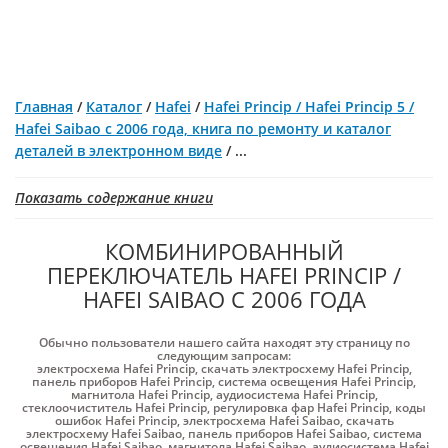
Главная
/
Каталог
/
Hafei
/
Hafei Princip / Hafei Princip 5 /
Hafei Saibao с 2006 года, книга по ремонту и каталог
деталей в электронном виде
/
...
Показать содержание книги
КОМБИНИРОВАННЫЙ
ПЕРЕКЛЮЧАТЕЛЬ HAFEI PRINCIP /
HAFEI SAIBAO С 2006 ГОДА
Обычно пользователи нашего сайта находят эту страницу по
следующим запросам:
электросхема Hafei Princip
,
скачать электросхему Hafei Princip
,
панель приборов Hafei Princip
,
система освещения Hafei Princip
,
магнитола Hafei Princip
,
аудиосистема Hafei Princip
,
стеклоочиститель Hafei Princip
,
регулировка фар Hafei Princip
,
коды
ошибок Hafei Princip
,
электросхема Hafei Saibao
,
скачать
электросхему Hafei Saibao
,
панель приборов Hafei Saibao
,
система
освещения Hafei Saibao
,
магнитола Hafei Saibao
,
аудиосистема Hafei