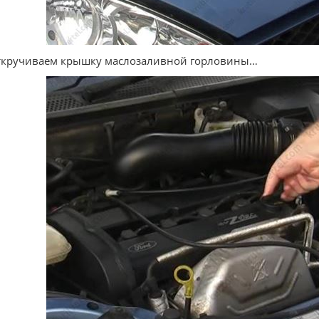
ткручиваем крышку маслозаливной горловины…