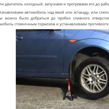
сли двигатель холодный, запускаем и прогреваем его до раб
станавливаем автомобиль над ямой или эстакаду, или сле
ы можно было добраться до пробки сливного отверстия
мобиль стояночным тормозом и устанавливаем противоотка