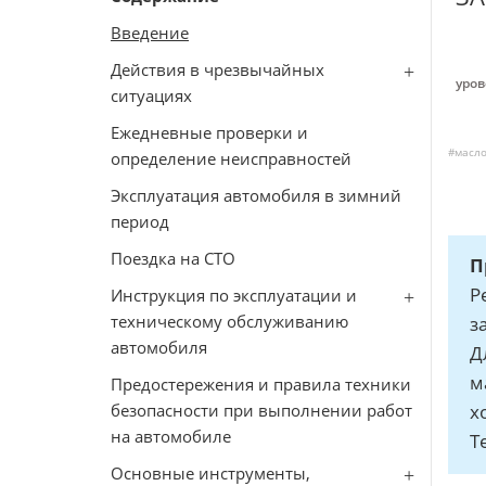
Введение
Действия в чрезвычайных
уров
ситуациях
Ежедневные проверки и
#масло
определение неисправностей
Эксплуатация автомобиля в зимний
период
Поездка на СТО
П
Р
Инструкция по эксплуатации и
техническому обслуживанию
з
автомобиля
Д
м
Предостережения и правила техники
безопасности при выполнении работ
х
на автомобиле
Т
Основные инструменты,