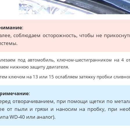
нимание
:
алее, соблюдаем осторожность, чтобы не прикосну
истемы.
алезаем под автомобиль, ключом-шестигранником на 4 о
аем нижнюю защиту двигателя.
атем ключом на 13 или 15 ослабляем затяжку пробки сливног
римечание
:
еред отворачиванием, при помощи щетки по металл
ее от пыли и грязи и наносим на пробку, при не
типа WD-40 или аналог).