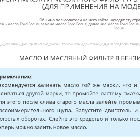
(ДЛЯ ПРИМЕНЕНИЯ НА МОДЕ
Обычно пользователи нашего сайта находят эту стр
ень масла Ford Focus
,
замена масла Ford Focus
,
давление масла Ford Focus
Focus
_и_масляный_фильтр
#система_смазки
#бензиновый_двигатель_2_0_л
#Ford_Focus
#Форд
МАСЛО И МАСЛЯНЫЙ ФИЛЬТР В БЕНЗИ
римечание
:
екомендуется заливать масло той же марки, что и 
аливаться другой марки, то промойте систему смаз
ля этого после слива старого масла залейте пром
аслоизмерительного щупа. Запустите двигатель и
олостых оборотах. Слейте это средство и только по
еперь можно залить новое масло.