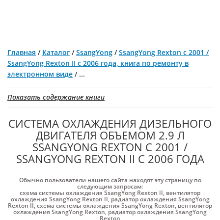
Главная
/
Каталог
/
SsangYong
/
SsangYong Rexton с 2001 /
SsangYong Rexton II с 2006 года, книга по ремонту в
электронном виде
/
...
Показать содержание книги
СИСТЕМА ОХЛАЖДЕНИЯ ДИЗЕЛЬНОГО
ДВИГАТЕЛЯ ОБЪЕМОМ 2.9 Л
SSANGYONG REXTON С 2001 /
SSANGYONG REXTON II С 2006 ГОДА
Обычно пользователи нашего сайта находят эту страницу по
следующим запросам:
схема системы охлаждения SsangYong Rexton II
,
вентилятор
охлаждения SsangYong Rexton II
,
радиатор охлаждения SsangYong
Rexton II
,
схема системы охлаждения SsangYong Rexton
,
вентилятор
охлаждения SsangYong Rexton
,
радиатор охлаждения SsangYong
Rexton