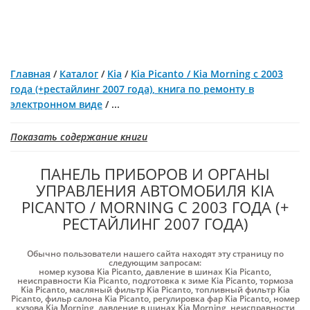
Главная
/
Каталог
/
Kia
/
Kia Picanto / Kia Morning с 2003
года (+рестайлинг 2007 года), книга по ремонту в
электронном виде
/
...
Показать содержание книги
ПАНЕЛЬ ПРИБОРОВ И ОРГАНЫ
УПРАВЛЕНИЯ АВТОМОБИЛЯ KIA
PICANTO / MORNING С 2003 ГОДА (+
РЕСТАЙЛИНГ 2007 ГОДА)
Обычно пользователи нашего сайта находят эту страницу по
следующим запросам:
номер кузова Kia Picanto
,
давление в шинах Kia Picanto
,
неисправности Kia Picanto
,
подготовка к зиме Kia Picanto
,
тормоза
Kia Picanto
,
масляный фильтр Kia Picanto
,
топливный фильтр Kia
Picanto
,
фильр салона Kia Picanto
,
регулировка фар Kia Picanto
,
номер
кузова Kia Morning
,
давление в шинах Kia Morning
,
неисправности