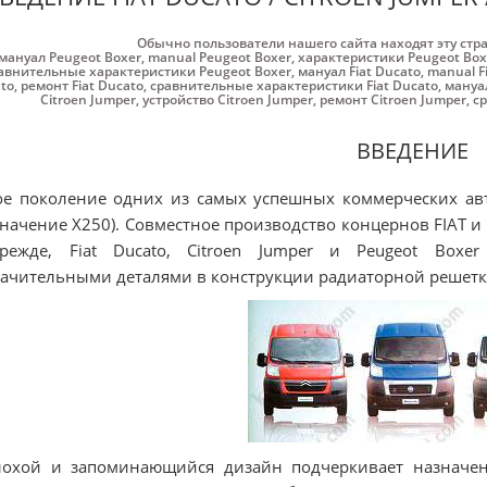
Обычно пользователи нашего сайта находят эту стр
мануал Peugeot Boxer
,
manual Peugeot Boxer
,
характеристики Peugeot Box
авнительные характеристики Peugeot Boxer
,
мануал Fiat Ducato
,
manual F
to
,
ремонт Fiat Ducato
,
сравнительные характеристики Fiat Ducato
,
мануал
Citroen Jumper
,
устройство Citroen Jumper
,
ремонт Citroen Jumper
,
с
ВВЕДЕНИЕ
е поколение одних из самых успешных коммерческих авт
начение Х250). Совместное производство концернов FIAT и 
режде, Fiat Ducato, Citroen Jumper и Peugeot Boxe
ачительными деталями в конструкции радиаторной решетк
лохой и запоминающийся дизайн подчеркивает назначе