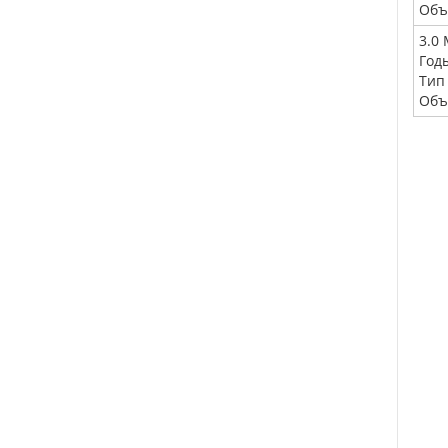
Объ
3.0 
Год
Тип
Объ