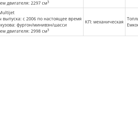
3
ем двигателя: 2297 см
Multijet
ы выпуска: с 2006 по настоящее время
Топл
КП: механическая
 кузова: фургон/минивэн/шасси
Емко
3
ем двигателя: 2998 см