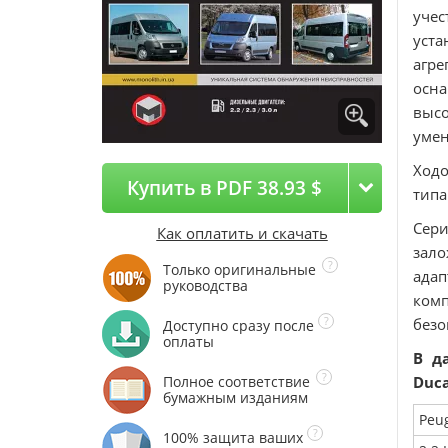
уче
уста
агре
осна
высо
умен
Ходо
Купить в PDF 38.93 $
типа
Сери
Как оплатить и скачать
зал
Только оригинальные
ада
руководства
комп
безо
Доступно сразу после
оплаты
В д
Полное соответствие
Duca
бумажным изданиям
Peu
100% защита ваших