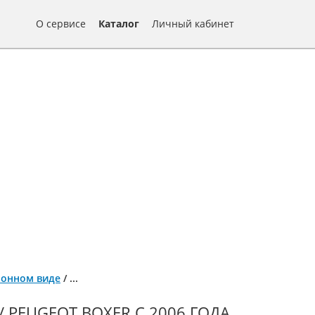
О сервисе
Каталог
Личный кабинет
тронном виде
/
...
/ PEUGEOT BOXER С 2006 ГОДА