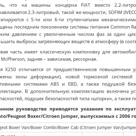
сть, что на машины концерна FIAT вместо 2.2-литров
навливается 2.3-литровый, такой же мощности, SOFIM (IVECO
гатируются с 5-ти или 6-ти ступенчатыми механическим
щены последним поколением системы питания Common Rai
ким давлением с увеличенным числом фаз за один цикл
ьшить выбросы загрязняющих веществ в атмосферу (в соотве
вая часть имеет классическую компоновку для автомобил
 McPherson, задняя – зависимая, рессорная.
я Х250 отличается от предшественников повышенным ур
ожены зоны деформации), новой тормозной системой 
птивными системами ABS и EBD, а также подушкой безо
лектации. В дополнительную комплектацию включена ус
пасностей, подушек безопасностей типа «шторки», а также 
анном руководстве приводятся указания по эксплуа
to/Peugeot Boxer/Citroen Jumper, выпускаемых с 2006 го
geot Boxer Van/Boxer Combi/Boxer Cab (Citroen Jumper Van/Jumpe