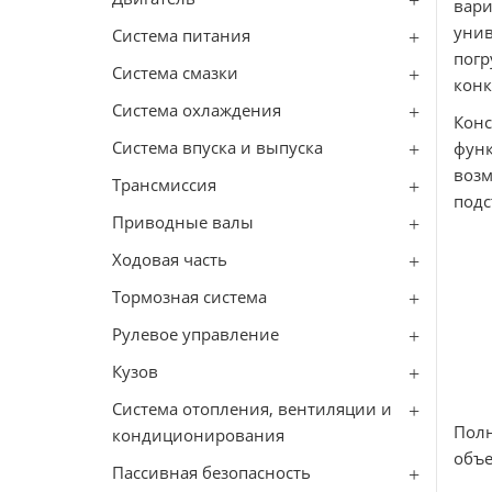
вари
унив
Система питания
погр
Система смазки
конк
Система охлаждения
Кон
Система впуска и выпуска
функ
воз
Трансмиссия
подс
Приводные валы
Ходовая часть
Тормозная система
Рулевое управление
Кузов
Система отопления, вентиляции и
Полн
кондиционирования
объе
Пассивная безопасность