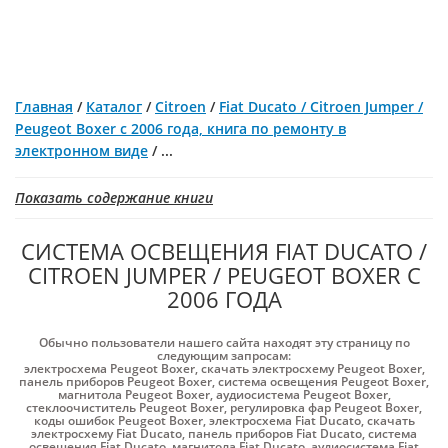
Главная
/
Каталог
/
Citroen
/
Fiat Ducato / Citroen Jumper /
Peugeot Boxer с 2006 года, книга по ремонту в
электронном виде
/
...
Показать содержание книги
СИСТЕМА ОСВЕЩЕНИЯ FIAT DUCATO /
CITROEN JUMPER / PEUGEOT BOXER С
2006 ГОДА
Обычно пользователи нашего сайта находят эту страницу по
следующим запросам:
электросхема Peugeot Boxer
,
скачать электросхему Peugeot Boxer
,
панель приборов Peugeot Boxer
,
система освещения Peugeot Boxer
,
магнитола Peugeot Boxer
,
аудиосистема Peugeot Boxer
,
стеклоочиститель Peugeot Boxer
,
регулировка фар Peugeot Boxer
,
коды ошибок Peugeot Boxer
,
электросхема Fiat Ducato
,
скачать
электросхему Fiat Ducato
,
панель приборов Fiat Ducato
,
система
освещения Fiat Ducato
,
магнитола Fiat Ducato
,
аудиосистема Fiat