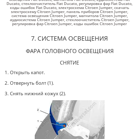
Ducato
,
стеклоочиститель Fiat Ducato
,
регулировка фар Fiat Ducato
,
коды ошибок Fiat Ducato
,
электросхема Citroen Jumper
,
скачать
электросхему Citroen Jumper
,
панель приборов Citroen Jumper
,
система освещения Citroen Jumper
,
магнитола Citroen Jumper
,
аудиосистема Citroen Jumper
,
стеклоочиститель Citroen Jumper
,
регулировка фар Citroen Jumper
,
коды ошибок Citroen Jumper
7. СИСТЕМА ОСВЕЩЕНИЯ
ФАРА ГОЛОВНОГО ОСВЕЩЕНИЯ
СНЯТИЕ
1. Открыть капот.
2. Отвернуть болт (1).
3. Снять нижний кожух (2).