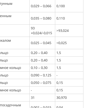
атунным
0,029 – 0,066
0,100
ренным
0,035 – 0,080
0,110
93
>93,024
+0,024/-0,015
ркалом
0,025 – 0,045
<0,025
ольцо
0,20 – 0,40
1,5
ольцо
0,20 – 0,40
1,5
мное кольцо
0,10 – 0,30
1,5
ольцо
0,090 – 0,125
-
ольцо
0,050 – 0,075
0,15
мное кольцо
-
0,15
31
30,970
 посадочным
0,002 – 0,015
0,04