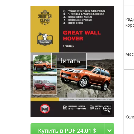
Рад
кор
Мас
Читать
Кол
Купить в PDF 24.01 $