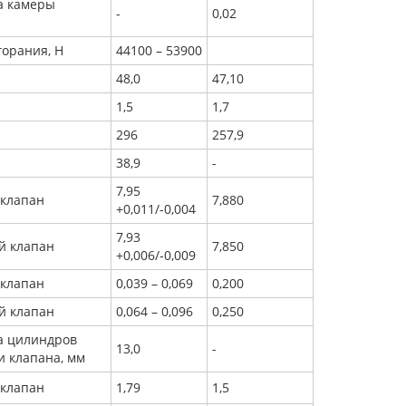
а камеры
-
0,02
горания, Н
44100 – 53900
48,0
47,10
1,5
1,7
296
257,9
38,9
-
7,95
 клапан
7,880
+0,011/-0,004
7,93
й клапан
7,850
+0,006/-0,009
 клапан
0,039 – 0,069
0,200
й клапан
0,064 – 0,096
0,250
а цилиндров
13,0
-
и клапана, мм
 клапан
1,79
1,5