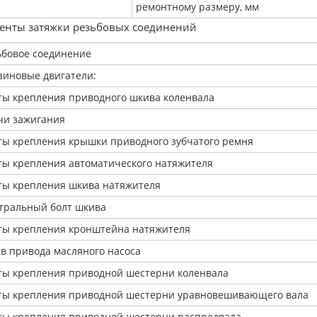
ремонтному размеру, мм
нты затяжки резьбовых соединений
ьбовое соединение
зиновые двигатели:
ты крепления приводного шкива коленвала
чи зажигания
ты крепления крышки приводного зубчатого ремня
ты крепления автоматического натяжителя
ты крепления шкива натяжителя
тральный болт шкива
ты крепления кронштейна натяжителя
в привода масляного насоса
ты крепления приводной шестерни коленвала
ты крепления приводной шестерни уравновешивающего вала
ты крепления приводной шестерни распредвала