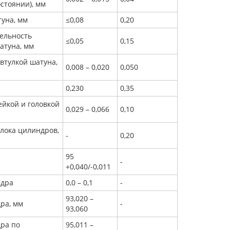
стоянии), мм
туна, мм
≤0,08
0,20
ельность
≤0,05
0,15
атуна, мм
втулкой шатуна,
0,008 – 0,020
0,050
0,230
0,35
йкой и головкой
0,029 – 0,066
0,10
лока цилиндров,
-
0,20
95
-
+0,040/-0,011
ндра
0,0 – 0,1
-
93,020 –
ра, мм
-
93,060
ра по
95,011 –
-