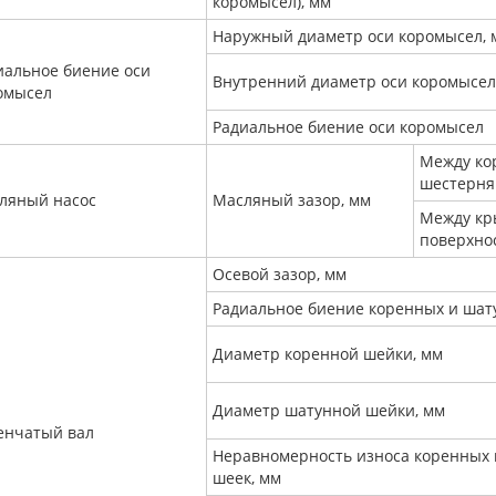
коромысел), мм
Наружный диаметр оси коромысел, 
иальное биение оси
Внутренний диаметр оси коромысел
омысел
Радиальное биение оси коромысел
Между ко
шестерн
ляный насос
Масляный зазор, мм
Между кр
поверхно
Осевой зазор, мм
Радиальное биение коренных и шат
Диаметр коренной шейки, мм
Диаметр шатунной шейки, мм
енчатый вал
Неравномерность износа коренных
шеек, мм