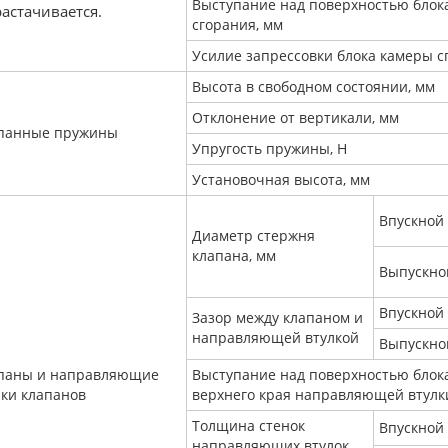
Выступание над поверхностью блок
растачивается.
сгорания, мм
Усилие запрессовки блока камеры с
Высота в свободном состоянии, мм
Отклонение от вертикали, мм
панные пружины
Упругость пружины, Н
Установочная высота, мм
Впускной
Диаметр стержня
клапана, мм
Выпускно
Впускной
Зазор между клапаном и
направляющей втулкой
Выпускно
паны и направляющие
Выступание над поверхностью блок
лки клапанов
верхнего края направляющей втулк
Толщина стенок
Впускной
направляющих втулок