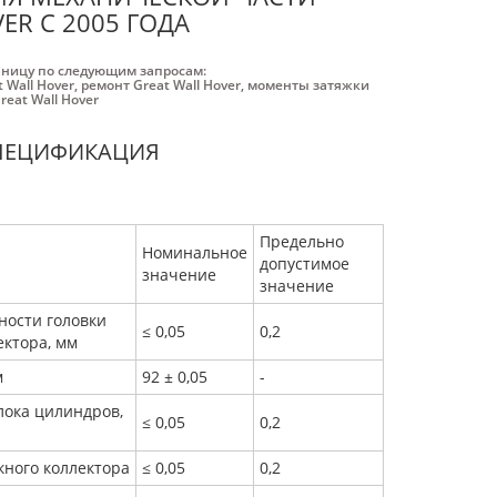
ER С 2005 ГОДА
аницу по следующим запросам:
 Wall Hover
,
ремонт Great Wall Hover
,
моменты затяжки
reat Wall Hover
СПЕЦИФИКАЦИЯ
Предельно
Номинальное
допустимое
значение
значение
ности головки
≤ 0,05
0,2
ектора, мм
м
92 ± 0,05
-
лока цилиндров,
≤ 0,05
0,2
кного коллектора
≤ 0,05
0,2