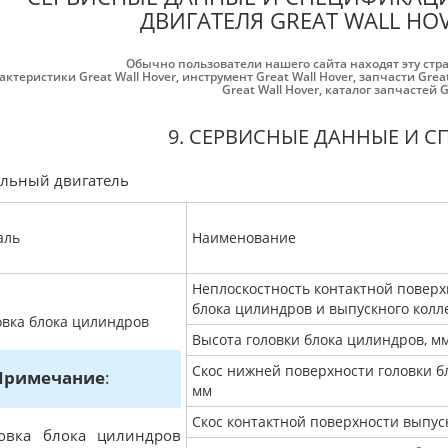
ДВИГАТЕЛЯ GREAT WALL HOV
Обычно пользователи нашего сайта находят эту стр
актеристики Great Wall Hover
,
инструмент Great Wall Hover
,
запчасти Great
Great Wall Hover
,
каталог запчастей G
9. СЕРВИСНЫЕ ДАННЫЕ И 
льный двигатель
аль
Наименование
Неплоскостность контактной поверх
блока цилиндров и выпускного колл
овка блока цилиндров
Высота головки блока цилиндров, м
Скос нижней поверхности головки б
Примечание
:
мм
Скос контактной поверхности выпус
овка блока цилиндров