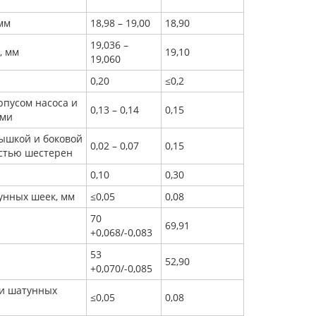
мм
18,98 – 19,00
18,90
19,036 –
, мм
19,10
19,060
0,20
≤0,2
рпусом насоса и
0,13 – 0,14
0,15
ями
ышкой и боковой
0,02 – 0,07
0,15
стью шестерен
0,10
0,30
унных шеек, мм
≤0,05
0,08
70
69,91
+0,068/-0,083
53
52,90
+0,070/-0,085
 и шатунных
≤0,05
0,08