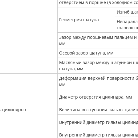
отверстием в поршне (в холодном со
Изгиб ша
Геометрия шатуна
Непаралл
головок ш
Зазор между поршневым пальцем и 
мм
Осевой зазор шатуна, мм
Масляный зазор между шатунной ше
шатуна, мм
Деформация верхней поверхности б
мм
Диаметр отверстия цилиндра, мм
к цилиндров
Величина выступания гильзы цили
Внутренний диаметр гильзы цилинд
Внутренний диаметр гильзы цилинд