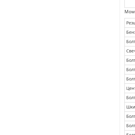
Моме
Рез
Бен
Бол
Све
Бол
Бол
Бол
Цен
Бол
Шки
Бол
Бол
Бол