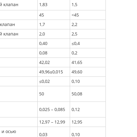
й клапан
1,83
1,5
45
<45
 клапан
1,7
2,2
й клапан
2,0
2,5
0,40
≤0,4
0,08
0,2
42,02
41,65
49,96±0,015
49,60
≤0,02
0,10
50
50,08
0,025 – 0,085
0,12
12,97 – 12,99
12,95
 и осью
0,03
0,10