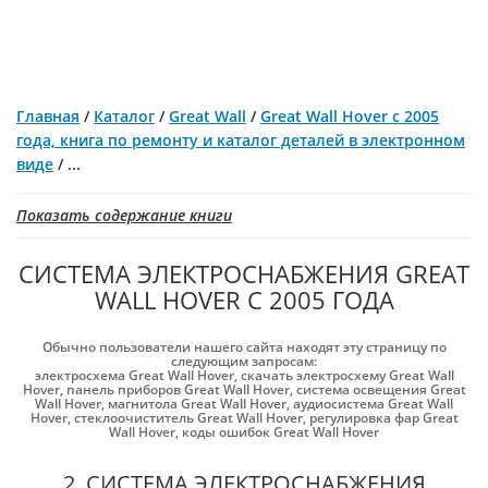
Главная
/
Каталог
/
Great Wall
/
Great Wall Hover с 2005
года, книга по ремонту и каталог деталей в электронном
виде
/
...
Показать содержание книги
СИСТЕМА ЭЛЕКТРОСНАБЖЕНИЯ GREAT
WALL HOVER С 2005 ГОДА
Обычно пользователи нашего сайта находят эту страницу по
следующим запросам:
электросхема Great Wall Hover
,
скачать электросхему Great Wall
Hover
,
панель приборов Great Wall Hover
,
система освещения Great
Wall Hover
,
магнитола Great Wall Hover
,
аудиосистема Great Wall
Hover
,
стеклоочиститель Great Wall Hover
,
регулировка фар Great
Wall Hover
,
коды ошибок Great Wall Hover
2. СИСТЕМА ЭЛЕКТРОСНАБЖЕНИЯ