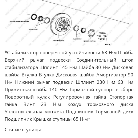
*Стабилизатор поперечной устойчивости 63 Н∙м Шайба
Верхний рычаг подвески Соединительный шток
стабилизатора Шплинт 145 Н∙м Шайба 30 Н∙м Дисковая
шайба Втулка Втулка Дисковая шайба Амортизатор 90
Н∙м Нижний рычаг подвески Шплинт 230 Н∙м 63 Н∙м
Пружинная шайба 140 Н∙м Тормозной суппорт в сборе
Поворотный кулак Регулировочная гайка Стопорная
гайка Винт 23 Н∙м Кожух тормозного диска
Уплотнительная манжета Подшипник Тормозной диск
Подшипник Крышка ступицы 65 Н∙м*
Снятие ступицы