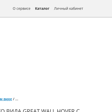
О сервисе
Каталог
Личный кабинет
ом виде
/
...
О ВИДА GREAT WALL HOVER С