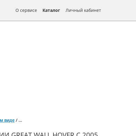
О сервисе
Каталог
Личный кабинет
ом виде
/
...
И GREAT WALL HOVER С 2005