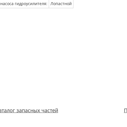
 насоса гидроусилителя:
Лопастной
аталог запасных частей
П