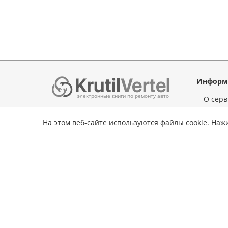
Информ
электронные книги по ремонту авто
О серв
Оплата
На этом веб-сайте используются файлы cookie. Наж
Полез
Обратная связь
Издате
Наши 
Политика конфиденциальности
Вопрос
Соглашение подписчика
Заявка
Условия возврата
книги
Конта