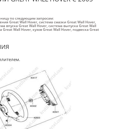
аницу по следующим запросам:
ния Great Wall Hover
,
система смазки Great Wall Hover
,
ема впуска Great Wall Hover
,
система выпуска Great Wall
а Great Wall Hover
,
кузов Great Wall Hover
,
подвеска Great
НИЯ
илителем.