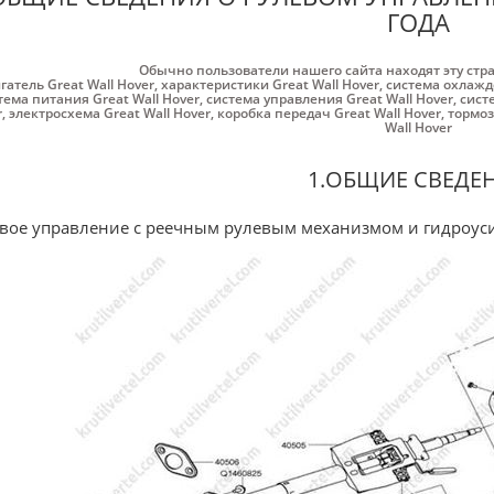
ГОДА
Обычно пользователи нашего сайта находят эту стр
гатель Great Wall Hover
,
характеристики Great Wall Hover
,
система охлажде
тема питания Great Wall Hover
,
система управления Great Wall Hover
,
сист
r
,
электросхема Great Wall Hover
,
коробка передач Great Wall Hover
,
тормоз
Wall Hover
1.ОБЩИЕ СВЕДЕ
вое управление с реечным рулевым механизмом и гидроус