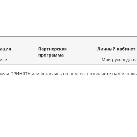
ация
Партнерская
Личный кабинет
программа
исе
Мои руководств
Для
 товара
Личные данные
информационных
имая ПРИНЯТЬ или оставаясь на нем, вы позволяете нам исполь
ные советы
Тестовое
ресурсов
руководство
льства
Для интернет-
партнеры
магазинов
ы и ответы
автолитературы
 на создание
Для издательств
Для интернет-
кты
магазинов
автозапчастей