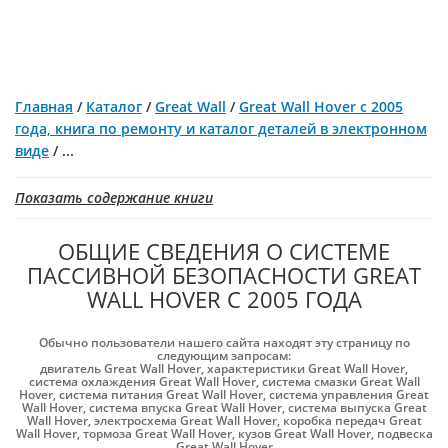
Главная
/
Каталог
/
Great Wall
/
Great Wall Hover с 2005
года, книга по ремонту и каталог деталей в электронном
виде
/
...
Показать содержание книги
ОБЩИЕ СВЕДЕНИЯ О СИСТЕМЕ
ПАССИВНОЙ БЕЗОПАСНОСТИ GREAT
WALL HOVER С 2005 ГОДА
Обычно пользователи нашего сайта находят эту страницу по
следующим запросам:
двигатель Great Wall Hover
,
характеристики Great Wall Hover
,
система охлаждения Great Wall Hover
,
система смазки Great Wall
Hover
,
система питания Great Wall Hover
,
система управления Great
Wall Hover
,
система впуска Great Wall Hover
,
система выпуска Great
Wall Hover
,
электросхема Great Wall Hover
,
коробка передач Great
Wall Hover
,
тормоза Great Wall Hover
,
кузов Great Wall Hover
,
подвеска
Great Wall Hover