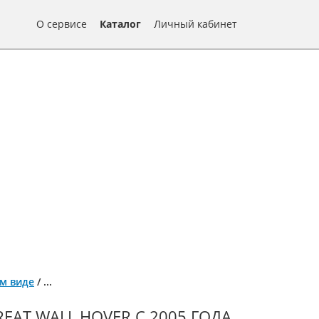
О сервисе
Каталог
Личный кабинет
ом виде
/
...
AT WALL HOVER С 2005 ГОДА