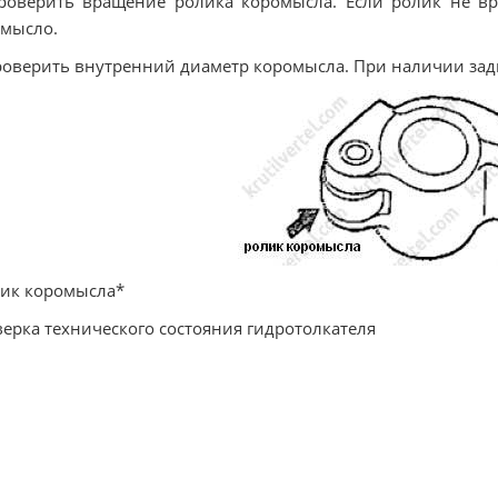
роверить вращение ролика коромысла. Если ролик не в
мысло.
роверить внутренний диаметр коромысла. При наличии за
ик коромысла*
ерка технического состояния гидротолкателя