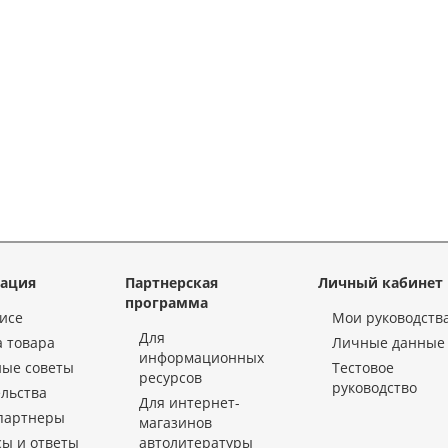
ация
Партнерская
Личный кабинет
программа
исе
Мои руководств
Для
 товара
Личные данные
информационных
ные советы
Тестовое
ресурсов
руководство
льства
Для интернет-
партнеры
магазинов
ы и ответы
автолитературы