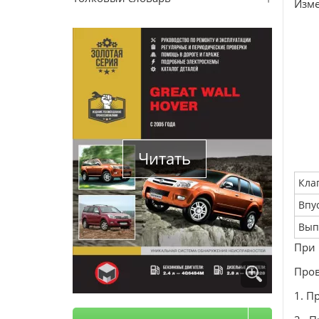
Изме
Читать
Кла
Впу
Вып
При 
Пров
1. П