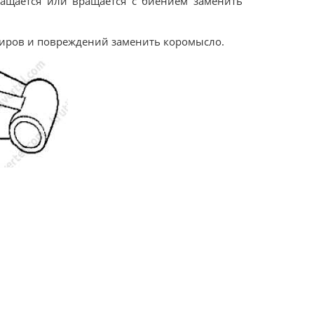
ращается или вращается с биением заменить
диров и повреждений заменить коромысло.