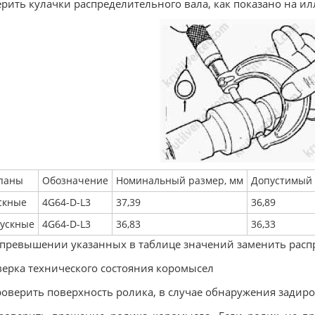
рить кулачки распределительного вала, как показано на и
паны
Обозначение
Номинальный размер, мм
Допустимый 
скные
4G64-D-L3
37,39
36,89
ускные
4G64-D-L3
36,83
36,33
превышении указанных в таблице значений заменить расп
ерка технического состояния коромысел
роверить поверхность ролика, в случае обнаружения задир