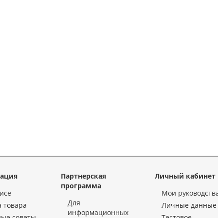
ация
Партнерская
Личный кабинет
программа
исе
Мои руководств
Для
 товара
Личные данные
информационных
ные советы
Тестовое