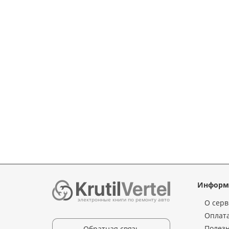
Информ
электронные книги по ремонту авто
О серв
Оплата
Полез
Обратная связь