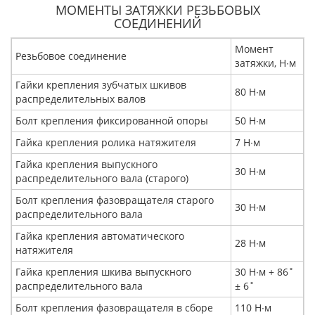
МОМЕНТЫ ЗАТЯЖКИ РЕЗЬБОВЫХ
СОЕДИНЕНИЙ
Момент
Резьбовое соединение
затяжки, Н∙м
Гайки крепления зубчатых шкивов
80 Н∙м
распределительных валов
Болт крепления фиксированной опоры
50 Н∙м
Гайка крепления ролика натяжителя
7 Н∙м
Гайка крепления выпускного
30 Н∙м
распределительного вала (старого)
Болт крепления фазовращателя старого
30 Н∙м
распределительного вала
Гайка крепления автоматического
28 Н∙м
натяжителя
Гайка крепления шкива выпускного
30 Н∙м + 86˚
распределительного вала
± 6˚
Болт крепления фазовращателя в сборе
110 Н∙м