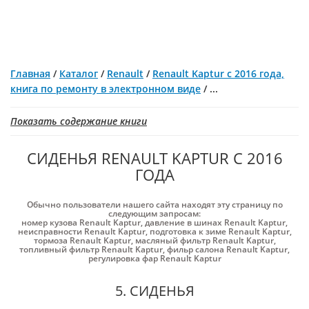
Главная
/
Каталог
/
Renault
/
Renault Kaptur с 2016 года,
книга по ремонту в электронном виде
/
...
Показать содержание книги
СИДЕНЬЯ RENAULT KAPTUR С 2016
ГОДА
Обычно пользователи нашего сайта находят эту страницу по
следующим запросам:
номер кузова Renault Kaptur
,
давление в шинах Renault Kaptur
,
неисправности Renault Kaptur
,
подготовка к зиме Renault Kaptur
,
тормоза Renault Kaptur
,
масляный фильтр Renault Kaptur
,
топливный фильтр Renault Kaptur
,
фильр салона Renault Kaptur
,
регулировка фар Renault Kaptur
5. СИДЕНЬЯ