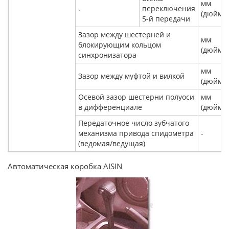
мм
.
переключения
(дюйм)
5-й передачи
Зазор между шестерней и
мм
блокирующим кольцом
(дюйм)
синхронизатора
мм
Зазор между муфтой и вилкой
(дюйм)
Осевой зазор шестерни полуоси
мм
в дифференциале
(дюйм)
Передаточное число зубчатого
механизма привода спидометра
-
(ведомая/ведущая)
Автоматическая коробка AISIN