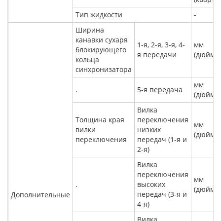
Тип жидкости
-
Ширина
канавки сухаря
1-я, 2-я, 3-я, 4-
мм
блокирующего
я передачи
(дюйм)
кольца
синхронизатора
мм
.
5-я передача
(дюйм)
Вилка
Толщина края
переключения
мм
вилки
низких
(дюйм)
переключения
передач (1-я и
2-я)
Вилка
переключения
мм
.
высоких
(дюйм)
передач (3-я и
Дополнительные
4-я)
Вилка