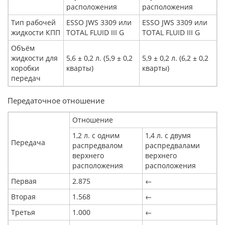
расположения
расположения
Тип рабочей
ESSO JWS 3309 или
ESSO JWS 3309 или
жидкости КПП
TOTAL FLUID III G
TOTAL FLUID III G
Объём
жидкости для
5,6 ± 0,2 л. (5,9 ± 0,2
5,9 ± 0,2 л. (6,2 ± 0,2
коробки
кварты)
кварты)
передач
Передаточное отношение
Отношение
1,2 л. с одним
1,4 л. с двумя
Передача
распредвалом
распредвалами
верхнего
верхнего
расположения
расположения
Первая
2.875
←
Вторая
1.568
←
Третья
1.000
←