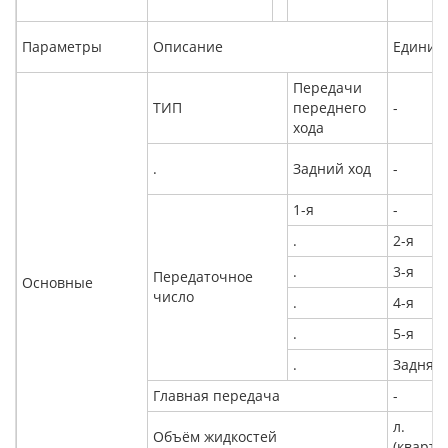
Параметры
Описание
Единиц
Передачи
ТИП
переднего
-
хода
.
Задний ход
-
1-я
-
.
2-я
.
3-я
Передаточное
Основные
число
.
4-я
.
5-я
.
Задняя
Главная передача
-
л.
Объём жидкостей
(кварт)