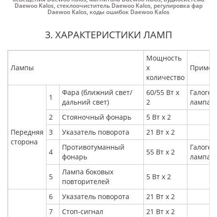
Daewoo Kalos
,
стеклоочиститель Daewoo Kalos
,
регулировка фар
Daewoo Kalos
,
коды ошибок Daewoo Kalos
3. ХАРАКТЕРИСТИКИ ЛАМП
Мощность
Лампы
х
Примеч
количество
Фара (ближний свет/
60/55 Вт х
Галоген
1
дальний свет)
2
лампа
2
Стояночный фонарь
5 Вт х 2
Передняя
3
Указатель поворота
21 Вт х 2
сторона
Противотуманный
Галоген
4
55 Вт x 2
фонарь
лампа
Лампа боковых
5
5 Вт х 2
повторителей
6
Указатель поворота
21 Вт х 2
7
Стоп-сигнал
21 Вт х 2