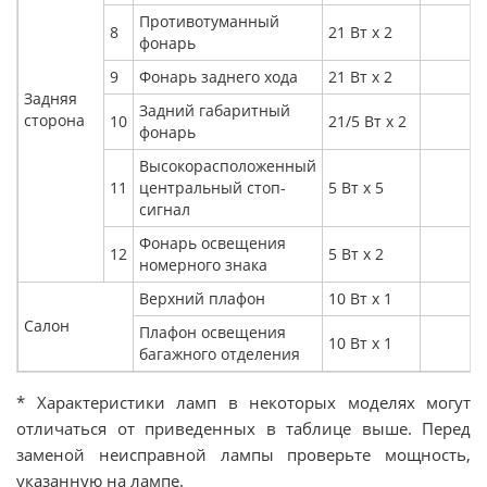
Противотуманный
8
21 Вт х 2
фонарь
9
Фонарь заднего хода
21 Вт х 2
Задняя
Задний габаритный
сторона
10
21/5 Вт х 2
фонарь
Высокорасположенный
11
центральный стоп-
5 Вт х 5
сигнал
Фонарь освещения
12
5 Вт х 2
номерного знака
Верхний плафон
10 Вт х 1
Салон
Плафон освещения
10 Вт х 1
багажного отделения
* Характеристики ламп в некоторых моделях могут
отличаться от приведенных в таблице выше. Перед
заменой неисправной лампы проверьте мощность,
указанную на лампе.