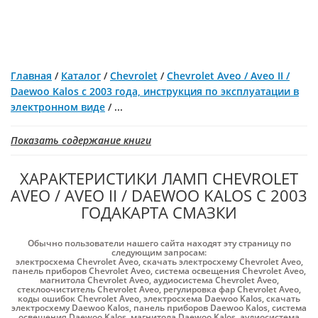
Главная
/
Каталог
/
Chevrolet
/
Chevrolet Aveo / Aveo II /
Daewoo Kalos с 2003 года, инструкция по эксплуатации в
электронном виде
/
...
Показать содержание книги
ХАРАКТЕРИСТИКИ ЛАМП CHEVROLET
AVEO / AVEO II / DAEWOO KALOS С 2003
ГОДАКАРТА СМАЗКИ
Обычно пользователи нашего сайта находят эту страницу по
следующим запросам:
электросхема Chevrolet Aveo
,
скачать электросхему Chevrolet Aveo
,
панель приборов Chevrolet Aveo
,
система освещения Chevrolet Aveo
,
магнитола Chevrolet Aveo
,
аудиосистема Chevrolet Aveo
,
стеклоочиститель Chevrolet Aveo
,
регулировка фар Chevrolet Aveo
,
коды ошибок Chevrolet Aveo
,
электросхема Daewoo Kalos
,
скачать
электросхему Daewoo Kalos
,
панель приборов Daewoo Kalos
,
система
освещения Daewoo Kalos
,
магнитола Daewoo Kalos
,
аудиосистема