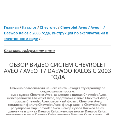
Главная
/
Каталог
/
Chevrolet
/
Chevrolet Aveo / Aveo II /
Daewoo Kalos с 2003 года, инструкция по эксплуатации в
электронном виде
/
...
Показать содержание книги
ОБЗОР ВИДЕО СИСТЕМ CHEVROLET
AVEO / AVEO II / DAEWOO KALOS С 2003
ГОДА
Обычно пользователи нашего сайта находят эту страницу по
следующим запросам:
номер кузова Chevrolet Aveo
,
давление в шинах Chevrolet Aveo
,
неисправности Chevrolet Aveo
,
подготовка к зиме Chevrolet Aveo
,
тормоза Chevrolet Aveo
,
масляный фильтр Chevrolet Aveo
,
топливный фильтр Chevrolet Aveo
,
фильр салона Chevrolet Aveo
,
регулировка фар Chevrolet Aveo
,
номер кузова Daewoo Kalos
,
давление в шинах Daewoo Kalos
,
неисправности Daewoo Kalos
,
подготовка к зиме Daewoo Kalos
,
тормоза Daewoo Kalos
,
масляный