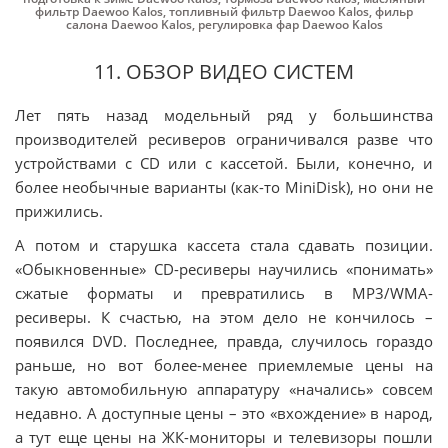
фильтр Daewoo Kalos
,
топливный фильтр Daewoo Kalos
,
фильр
салона Daewoo Kalos
,
регулировка фар Daewoo Kalos
11. ОБЗОР ВИДЕО СИСТЕМ
Лет пять назад модельный ряд у большинства
производителей ресиверов ограничивался разве что
устройствами с CD или с кассетой. Были, конечно, и
более необычные варианты (как-то MiniDisk), но они не
прижились.
А потом и старушка кассета стала сдавать позиции.
«Обыкновенные» CD-ресиверы научились «понимать»
сжатые форматы и превратились в MP3/WMA-
ресиверы. К счастью, на этом дело не кончилось –
появился DVD. Последнее, правда, случилось гораздо
раньше, но вот более-менее приемлемые цены на
такую автомобильную аппаратуру «начались» совсем
недавно. А доступные цены – это «вхождение» в народ,
а тут еще цены на ЖК-мониторы и телевизоры пошли