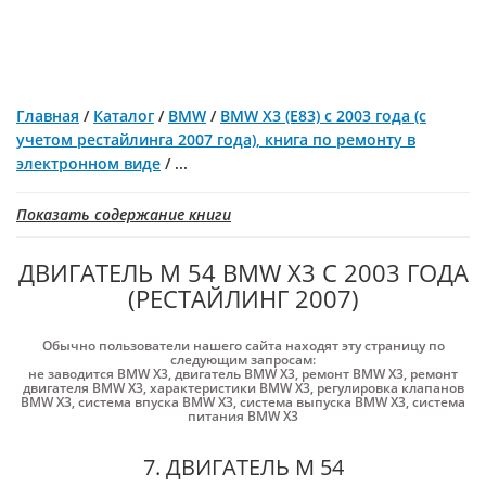
Главная
/
Каталог
/
BMW
/
BMW X3 (E83) с 2003 года (c
учетом рестайлинга 2007 года), книга по ремонту в
электронном виде
/
...
Показать содержание книги
ДВИГАТЕЛЬ М 54 BMW X3 С 2003 ГОДА
(РЕСТАЙЛИНГ 2007)
Обычно пользователи нашего сайта находят эту страницу по
следующим запросам:
не заводится BMW X3
,
двигатель BMW X3
,
ремонт BMW X3
,
ремонт
двигателя BMW X3
,
характеристики BMW X3
,
регулировка клапанов
BMW X3
,
система впуска BMW X3
,
система выпуска BMW X3
,
система
питания BMW X3
7. ДВИГАТЕЛЬ М 54