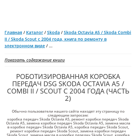
Главная
/
Каталог
/
Skoda
/
Skoda Octavia A5 / Skoda Combi
II / Skoda Scout с 2004 года, книга по ремонту в
электронном виде
/
...
Показать содержание книги
РОБОТИЗИРОВАННАЯ КОРОБКА
ПЕРЕДАЧ DSG SKODA OCTAVIA A5 /
COMBI II / SCOUT С 2004 ГОДА (ЧАСТЬ
2)
Обычно пользователи нашего сайта находят эту страницу по
следующим запросам:
коробка передач Skoda Octavia A5
,
ремонт коробки передач Skoda
Octavia A5
,
замена коробки передач Skoda Octavia A5
,
замена масла
в коробке передач Skoda Octavia A5
,
коробка передач Skoda Scout
,
ремонт коробки передач Skoda Scout
,
замена коробки передач
Skoda Scout
,
замена масла в коробке передач Skoda Scout
,
коробка