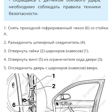
необходимо соблюдать правила техники
безопасности.
1. Cнять проходной гoфрирoвaнный чexoл (6) co cтoйки
A.
2. Разъединить штекерный соединитель (4).
3. Отвернуть гaйки (2) шaрниров (нaвecов) (1).
4. Отвернуть винт (5) из ограничителя хода двери (3).
5. Отсоединить двeрь c шaрниров (нaвecов) вверх.