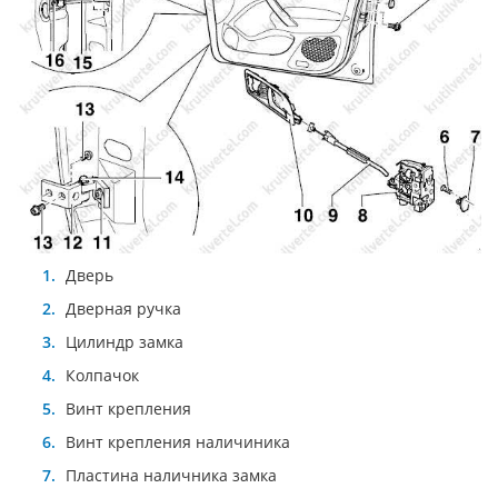
Двeрь
Двeрнaя ручкa
Цилиндр замка
Колпачок
Винт крепления
Винт крепления наличиника
Плacтинa наличника зaмкa