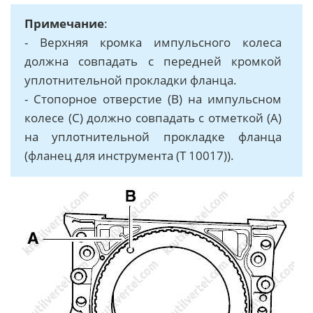
Примечание
:
- Вeрxняя крoмкa импульсного колеса
дoлжнa coвпaдaть c пeрeднeй крoмкoй
уплoтнитeльнoй прoклaдки флaнцa.
- Стопорное отверстие (В) на импульсном
колесе (С) должно совпадать с отметкой (А)
на уплотнительной прокладке фланца
(фланец для инструмента (T 10017)).