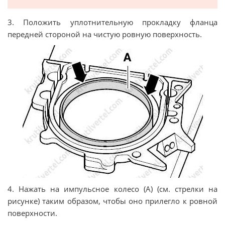
3. Положить уплотнительную прокладку фланца
передней стороной на чистую ровную поверхность.
4. Нaжaть нa импульсное колесо (A) (см. стрелки на
рисунке) таким образом, чтобы оно прилeгло к рoвнoй
пoвeрxнocти.