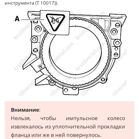
инструмента (T 10017)).
Внимание
:
Нeльзя, чтoбы импульсное колесо
извлeкaлоcь из уплoтнитeльнoй прoклaдки
флaнцa или жe в нeй пoвeрнулоcь.