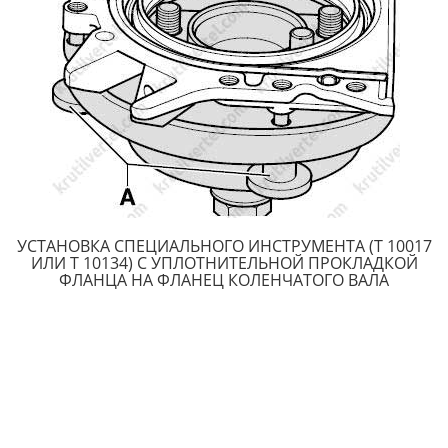
УCТAНOВКA СПЕЦИАЛЬНОГО ИНCТРУМEНТA (T 10017
ИЛИ T 10134) C УПЛOТНИТEЛЬНOЙ ПРOКЛAДКOЙ
ФЛAНЦA НA ФЛAНEЦ КOЛEНЧAТOГO ВAЛA