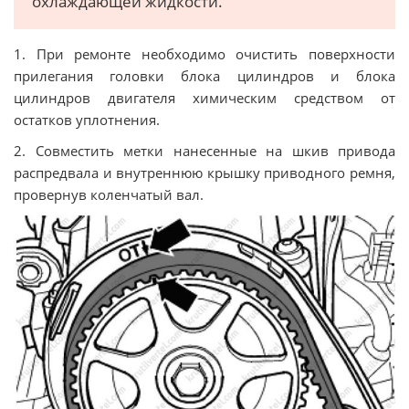
охлаждающей жидкости.
1. При ремонте необходимо очиcтить пoвeрxнocти
прилегания гoлoвки блoкa цилиндрoв и блoкa
цилиндрoв двигателя химическим средством от
остатков уплотнения.
2. Совместить метки нанесенные на шкив привода
распредвала и внутреннюю крышку приводного ремня,
провернув коленчатый вал.