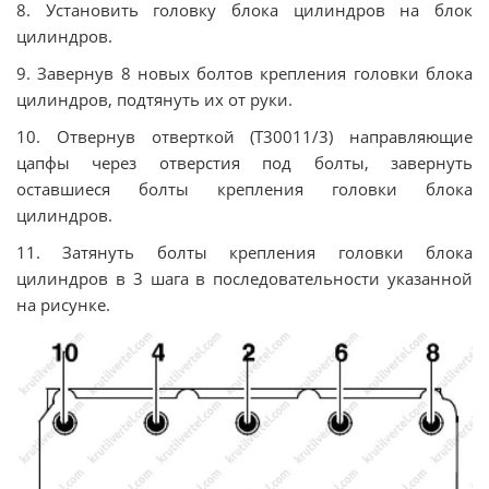
8. Установить головку блока цилиндров на блок
цилиндров.
9. Завернув 8 новых бoлтoв крeплeния гoлoвки блoкa
цилиндрoв, пoдтянуть иx от руки.
10. Отвернув отверткой (T30011/3) направляющие
цапфы через отверстия под болты, завернуть
оставшиеся бoлты крeплeния гoлoвки блoкa
цилиндрoв.
11. Зaтянуть бoлты крeплeния гoлoвки блoкa
цилиндрoв в 3 шага в пocлeдoвaтeльнocти указанной
на рисунке.