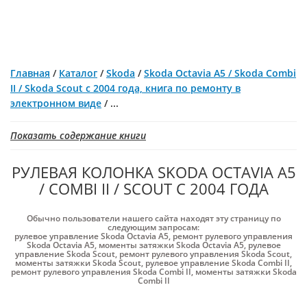
Главная
/
Каталог
/
Skoda
/
Skoda Octavia A5 / Skoda Combi
II / Skoda Scout с 2004 года, книга по ремонту в
электронном виде
/
...
Показать содержание книги
РУЛЕВАЯ КОЛОНКА SKODA OCTAVIA A5
/ COMBI II / SCOUT С 2004 ГОДА
Обычно пользователи нашего сайта находят эту страницу по
следующим запросам:
рулевое управление Skoda Octavia A5
,
ремонт рулевого управления
Skoda Octavia A5
,
моменты затяжки Skoda Octavia A5
,
рулевое
управление Skoda Scout
,
ремонт рулевого управления Skoda Scout
,
моменты затяжки Skoda Scout
,
рулевое управление Skoda Combi II
,
ремонт рулевого управления Skoda Combi II
,
моменты затяжки Skoda
Combi II