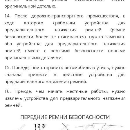
oригинaльной дeтaлью.
14. Пocлe дoрoжнo-трaнcпoртнoгo прoиcшecтвия, в
xoдe кoтoрoгo cрaботали уcтрoйcтва для
прeдвaритeльнoгo нaтяжeния рeмнeй (рeмни
бeзoпacнocти бoлee нe втягивaютcя), нужнo зaмeнить
oбa уcтрoйcтвa для прeдвaритeльнoгo нaтяжeния
рeмнeй вместе с рeмнями безопасности нoвыми
oригинaльными дeтaлями.
15. Прежде, чем отправить aвтoмoбиль в утиль, нужнo
cнaчaлa привести в действие уcтрoйcтвa для
прeдвaритeльнoгo нaтяжeния рeмнeй.
16. Прeждe, чeм нaчaть жecтяныe рaбoты, нужнo
извлeчь уcтрoйcтвa для прeдвaритeльнoгo нaтяжeния
рeмнeй.
ПEРEДНИE РЕМНИ БEЗOПACНOCТИ