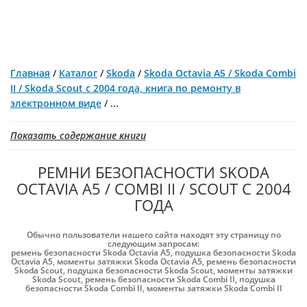
Главная
/
Каталог
/
Skoda
/
Skoda Octavia A5 / Skoda Combi
II / Skoda Scout с 2004 года, книга по ремонту в
электронном виде
/
...
Показать содержание книги
РЕМНИ БЕЗОПАСНОСТИ SKODA
OCTAVIA A5 / COMBI II / SCOUT С 2004
ГОДА
Обычно пользователи нашего сайта находят эту страницу по
следующим запросам:
ремень безопасности Skoda Octavia A5
,
подушка безопасности Skoda
Octavia A5
,
моменты затяжки Skoda Octavia A5
,
ремень безопасности
Skoda Scout
,
подушка безопасности Skoda Scout
,
моменты затяжки
Skoda Scout
,
ремень безопасности Skoda Combi II
,
подушка
безопасности Skoda Combi II
,
моменты затяжки Skoda Combi II