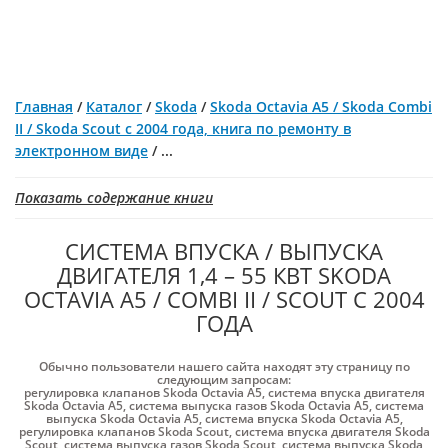
Главная
/
Каталог
/
Skoda
/
Skoda Octavia A5 / Skoda Combi
II / Skoda Scout с 2004 года, книга по ремонту в
электронном виде
/
...
Показать содержание книги
СИСТЕМА ВПУСКА / ВЫПУСКА
ДВИГАТЕЛЯ 1,4 – 55 КВТ SKODA
OCTAVIA A5 / COMBI II / SCOUT С 2004
ГОДА
Обычно пользователи нашего сайта находят эту страницу по
следующим запросам:
регулировка клапанов Skoda Octavia A5
,
система впуска двигателя
Skoda Octavia A5
,
система выпуска газов Skoda Octavia A5
,
система
выпуска Skoda Octavia A5
,
система впуска Skoda Octavia A5
,
регулировка клапанов Skoda Scout
,
система впуска двигателя Skoda
Scout
,
система выпуска газов Skoda Scout
,
система выпуска Skoda