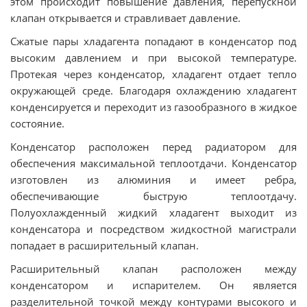
этом происходит повышение давления, перепускной
клапан открывается и стравливает давление.
Сжатые пары хладагента попадают в конденсатор под
высоким давлением и при высокой температуре.
Протекая через конденсатор, хладагент отдает тепло
окружающей среде. Благодаря охлаждению хладагент
конденсируется и переходит из газообразного в жидкое
состояние.
Конденсатор расположен перед радиатором для
обеспечения максимальной теплоотдачи. Конденсатор
изготовлен из алюминия и имеет ребра,
обеспечивающие быструю теплоотдачу.
Полуохлажденный жидкий хладагент выходит из
конденсатора и посредством жидкостной магистрали
попадает в расширительный клапан.
Расширительный клапан расположен между
конденсатором и испарителем. Он является
разделительной точкой между контурами высокого и