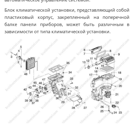
Блок климатической установки, представляющий собой
пластиковый корпус, закрепленный на поперечной
балке панели приборов, может быть различным в
зависимости от типа климатической установки.