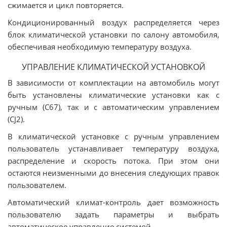
сжимается и цикл повторяется.
Кондиционированный воздух распределяется через
блок климатической установки по салону автомобиля,
обеспечивая необходимую температуру воздуха.
УПРАВЛЕНИЕ КЛИМАТИЧЕСКОЙ УСТАНОВКОЙ
В зависимости от комплектации на автомобиль могут
быть установлены климатические установки как с
ручным (С67), так и с автоматическим управлением
(CJ2).
В климатической установке с ручным управлением
пользователь устанавливает температуру воздуха,
распределение и скорость потока. При этом они
остаются неизменными до внесения следующих правок
пользователем.
Автоматический климат-контроль дает возможность
пользователю задать параметры и выбрать
автоматическое управление системой.