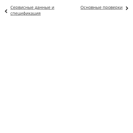
Сервисные данные и
Основные проверки
спецификация