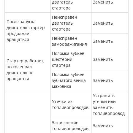
двигатель
Заменить
стартера
Неисправен
После запуска
двигатель
Заменить
двигателя стартер
стартера
продолжает
Неисправен
вращаться
Заменить
замок зажигания
Поломка зубьев
шестерни
Заменить
Стартер работает,
стартера
но коленвал
двигателя не
Поломка зубьев
вращается
зубчатого венца
Заменить
маховика
Устранить
Утечки из
утечки или
топливопроводов
заменить
топливопровод
Загрязнение
Заменить
топливопроводов