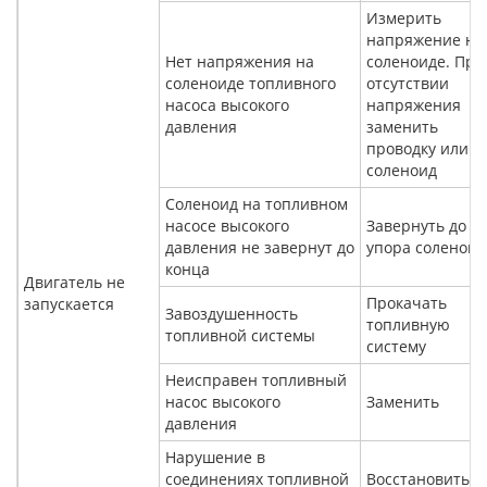
Измерить
напряжение на
Нет напряжения на
соленоиде. При
соленоиде топливного
отсутствии
насоса высокого
напряжения
давления
заменить
проводку или
соленоид
Соленоид на топливном
насосе высокого
Завернуть до
давления не завернут до
упора соленоид
конца
Двигатель не
Прокачать
запускается
Завоздушенность
топливную
топливной системы
систему
Неисправен топливный
насос высокого
Заменить
давления
Нарушение в
соединениях топливной
Восстановить