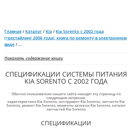
Главная
/
Каталог
/
Kia
/
Kia Sorento с 2002 года
(+рестайлинг 2006 года), книга по ремонту в электронном
виде
/
...
Показать содержание книги
СПЕЦИФИКАЦИИ СИСТЕМЫ ПИТАНИЯ
KIA SORENTO С 2002 ГОДА
Обычно пользователи нашего сайта находят эту страницу по
следующим запросам:
характеристики Kia Sorento
,
инструмент Kia Sorento
,
запчасти Kia
Sorento
,
ремонт Kia Sorento
,
моменты затяжки Kia Sorento
,
каталог
запчастей Kia Sorento
СПЕЦИФИКАЦИИ