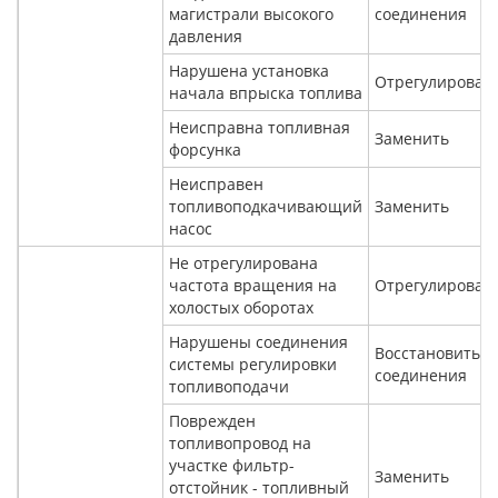
магистрали высокого
соединения
давления
Нарушена установка
Отрегулироват
начала впрыска топлива
Неисправна топливная
Заменить
форсунка
Неисправен
топливоподкачивающий
Заменить
насос
Не отрегулирована
частота вращения на
Отрегулироват
холостых оборотах
Нарушены соединения
Восстановить
системы регулировки
соединения
топливоподачи
Поврежден
топливопровод на
участке фильтр-
Заменить
отстойник - топливный