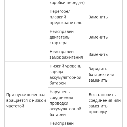
коробки передач)
Перегорел
плавкий
Заменить
предохранитель
Неисправен
двигатель
Заменить
стартера
Неисправен
Заменить
замок зажигания
Низкий уровень
Зарядить
заряда
батарею или
аккумуляторной
заменить
батареи
Нарушены
При пуске коленвал
Восстановить
соединения
вращается с низкой
соединения или
проводки
частотой
заменить
аккумуляторной
проводку
батареи
Неисправен