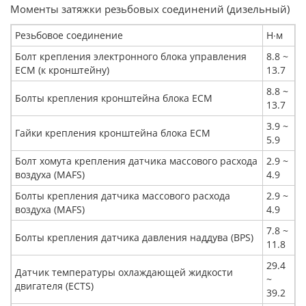
Моменты затяжки резьбовых соединений (дизельный)
Резьбовое соединение
Н∙м
Болт крепления электронного блока управления
8.8 ~
ECM (к кронштейну)
13.7
8.8 ~
Болты крепления кронштейна блока ECM
13.7
3.9 ~
Гайки крепления кронштейна блока ECM
5.9
Болт хомута крепления датчика массового расхода
2.9 ~
воздуха (MAFS)
4.9
Болты крепления датчика массового расхода
2.9 ~
воздуха (MAFS)
4.9
7.8 ~
Болты крепления датчика давления наддува (BPS)
11.8
29.4
Датчик температуры охлаждающей жидкости
~
двигателя (ECTS)
39.2