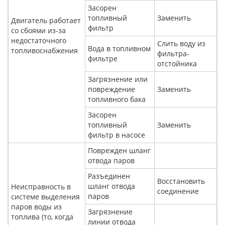
Засорен
топливный
Заменить
Двигатель работает
фильтр
со сбоями из-за
недостаточного
Слить воду из
Вода в топливном
топливоснабжения
фильтра-
фильтре
отстойника
Загрязнение или
повреждение
Заменить
топливного бака
Засорен
топливный
Заменить
фильтр в насосе
Поврежден шланг
отвода паров
Разъединен
Восстановить
шланг отвода
Неисправность в
соединение
паров
системе выделения
паров воды из
Загрязнение
топлива (то, когда
линии отвода