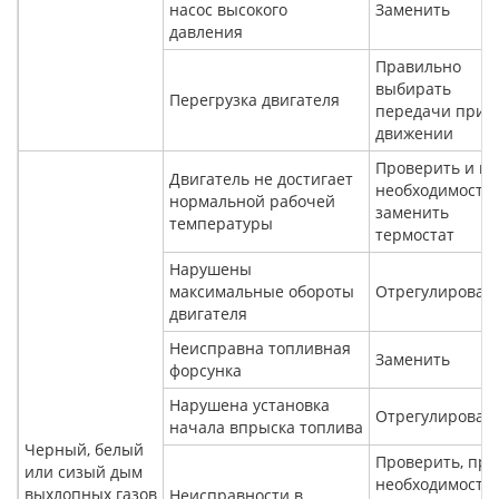
насос высокого
Заменить
давления
Правильно
выбирать
Перегрузка двигателя
передачи при
движении
Проверить и п
Двигатель не достигает
необходимости
нормальной рабочей
заменить
температуры
термостат
Нарушены
максимальные обороты
Отрегулироват
двигателя
Неисправна топливная
Заменить
форсунка
Нарушена установка
Отрегулироват
начала впрыска топлива
Черный, белый
Проверить, при
или сизый дым
необходимости
выхлопных газов
Неисправности в