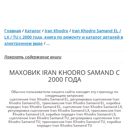
Главная
/
Каталог
/
Iran Khodro
/
Iran Khodro Samand EL /
LX / TU с 2000 года, книга по ремонту и каталог деталей в
электронном виде
/
...
Показать содержание книги
МАХОВИК IRAN KHODRO SAMAND С
2000 ГОДА
Обычно пользователи нашего сайта находят эту страницу по
следующим запросам:
сцепление Iran Khodro Samand EL
,
регулировка сцепления Iran
Khodro Samand EL
,
трансмиссия Iran Khodro Samand EL
,
коробка
передач Iran Khodro Samand EL
,
сцепление Iran Khodro Samand LX
,
регулировка сцепления Iran Khodro Samand LX
,
трансмиссия Iran
Khodro Samand LX
,
коробка передач Iran Khodro Samand LX
,
сцепление Iran Khodro Samand TU
,
регулировка сцепления Iran
Khodro Samand TU
,
трансмиссия Iran Khodro Samand TU
,
коробка
передач Iran Khodro Samand TU