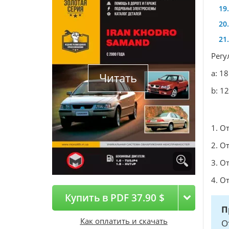
Рег
а: 1
Читать
b: 1
1. О
2. О
3. О
4. О
Купить в PDF 37.90 $
П
Как оплатить и скачать
О