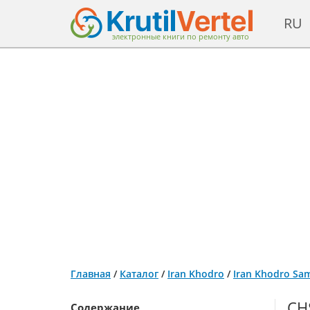
RU
электронные книги по ремонту авто
Главная
/
Каталог
/
Iran Khodro
/
Iran Khodro Sam
СН
Содержание