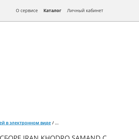
О сервисе
Каталог
Личный кабинет
алей в электронном виде
/
...
 СБОРЕ IRAN KHODRO SAMAND С