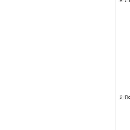
8. С
9. П