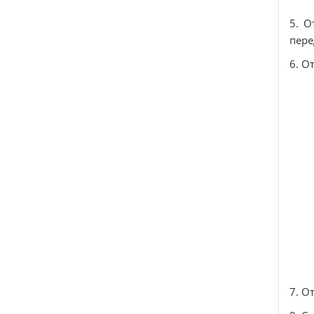
5. О
пере
6. О
7. О