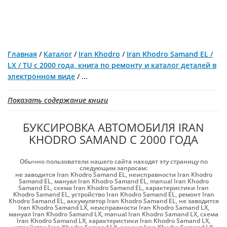
Главная
/
Каталог
/
Iran Khodro
/
Iran Khodro Samand EL /
LX / TU с 2000 года, книга по ремонту и каталог деталей в
электронном виде
/
...
Показать содержание книги
БУКСИРОВКА АВТОМОБИЛЯ IRAN
KHODRO SAMAND С 2000 ГОДА
Обычно пользователи нашего сайта находят эту страницу по
следующим запросам:
не заводится Iran Khodro Samand EL
,
неисправности Iran Khodro
Samand EL
,
мануал Iran Khodro Samand EL
,
manual Iran Khodro
Samand EL
,
схема Iran Khodro Samand EL
,
характеристики Iran
Khodro Samand EL
,
устройство Iran Khodro Samand EL
,
ремонт Iran
Khodro Samand EL
,
аккумулятор Iran Khodro Samand EL
,
не заводится
Iran Khodro Samand LX
,
неисправности Iran Khodro Samand LX
,
мануал Iran Khodro Samand LX
,
manual Iran Khodro Samand LX
,
схема
Iran Khodro Samand LX
,
характеристики Iran Khodro Samand LX
,