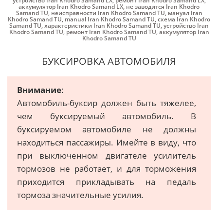
устройство Iran Khodro Samand LX
,
ремонт Iran Khodro Samand LX
,
аккумулятор Iran Khodro Samand LX
,
не заводится Iran Khodro
Samand TU
,
неисправности Iran Khodro Samand TU
,
мануал Iran
Khodro Samand TU
,
manual Iran Khodro Samand TU
,
схема Iran Khodro
Samand TU
,
характеристики Iran Khodro Samand TU
,
устройство Iran
Khodro Samand TU
,
ремонт Iran Khodro Samand TU
,
аккумулятор Iran
Khodro Samand TU
БУКСИРОВКА АВТОМОБИЛЯ
Внимание
:
Автомобиль-буксир должен быть тяжелее,
чем буксируемый автомобиль. В
буксируемом автомобиле не должны
находиться пассажиры. Имейте в виду, что
при выключенном двигателе усилитель
тормозов не работает, и для торможения
приходится прикладывать на педаль
тормоза значительные усилия.