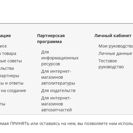
ация
Партнерская
Личный кабинет
программа
исе
Мои руководств
Для
 товара
Личные данные
информационных
ные советы
Тестовое
ресурсов
руководство
льства
Для интернет-
партнеры
магазинов
ы и ответы
автолитературы
 на создание
Для издательств
Для интернет-
кты
магазинов
автозапчастей
«KrutilVertel» © 2015-2026 Все права защищены.
имая ПРИНЯТЬ или оставаясь на нем, вы позволяете нам исполь
 использование материалов данной страницы для воспроизведения, переноса на другие