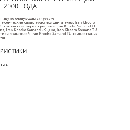
 2000 ГОДА
аницу по следующим запросам:
L технические характеристики двигателей
,
Iran Khodro
LX технические характеристики
,
Iran Khodro Samand LX
ция
,
Iran Khodro Samand LX цена
,
Iran Khodro Samand TU
стики двигателей
,
Iran Khodro Samand TU комплектация
,
ена
ЕРИСТИКИ
стика