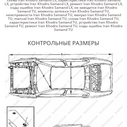
схема Iran Khodro Samand LX
,
характеристики Iran Khodro Samand
LX
,
устройство Iran Khodro Samand LX
,
ремонт Iran Khodro Samand LX
,
коды ошибок Iran Khodro Samand LX
,
не заводится Iran Khodro
Samand TU
,
моменты затяжки Iran Khodro Samand TU
,
неисправности Iran Khodro Samand TU
,
мануал Iran Khodro Samand
TU
,
manual Iran Khodro Samand TU
,
схема Iran Khodro Samand TU
,
характеристики Iran Khodro Samand TU
,
устройство Iran Khodro
Samand TU
,
ремонт Iran Khodro Samand TU
,
коды ошибок Iran Khodro
Samand TU
КОНТРОЛЬНЫЕ РАЗМЕРЫ