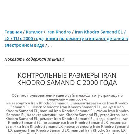
Главная
/
Каталог
/
Iran Khodro
/
Iran Khodro Samand EL /
LX / TU с 2000 года, книга по ремонту и каталог деталей в
электронном виде
/
...
Показать содержание книги
КОНТРОЛЬНЫЕ РАЗМЕРЫ IRAN
KHODRO SAMAND С 2000 ГОДА
Обычно пользователи нашего сайта находят эту страницу по
следующим запросам:
не заводится Iran Khodro Samand EL
,
моменты затяжки Iran Khodro
Samand EL
,
неисправности Iran Khodro Samand EL
,
мануал Iran
Khodro Samand EL
,
manual Iran Khodro Samand EL
,
схема Iran Khodro
Samand EL
,
характеристики Iran Khodro Samand EL
,
устройство Iran
Khodro Samand EL
,
ремонт Iran Khodro Samand EL
,
коды ошибок Iran
Khodro Samand EL
,
не заводится Iran Khodro Samand LX
,
моменты
затяжки Iran Khodro Samand LX
,
неисправности Iran Khodro Samand
LX
,
мануал Iran Khodro Samand LX
,
manual Iran Khodro Samand LX
,