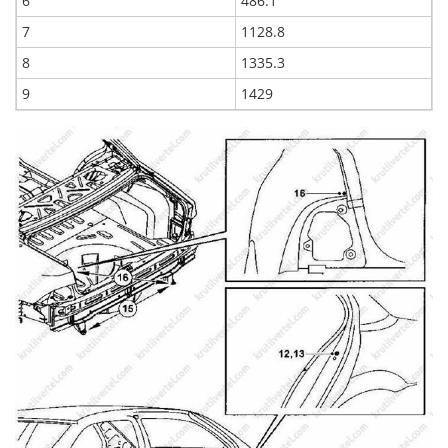
6
486.1
7
1128.8
8
1335.3
9
1429