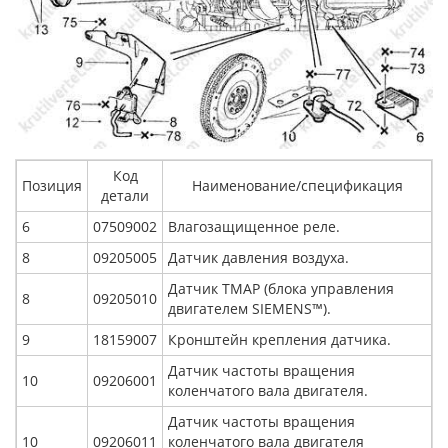
Код
Позиция
Наименование/спецификация
детали
6
07509002
Влагозащищенное реле.
8
09205005
Датчик давления воздуха.
Датчик TMAP (блока управления
8
09205010
двигателем SIEMENS™).
9
18159007
Кронштейн крепления датчика.
Датчик частоты вращения
10
09206001
коленчатого вала двигателя.
Датчик частоты вращения
10
09206011
коленчатого вала двигателя