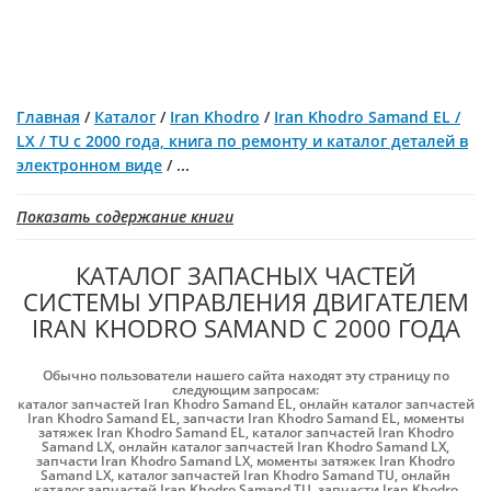
Главная
/
Каталог
/
Iran Khodro
/
Iran Khodro Samand EL /
LX / TU с 2000 года, книга по ремонту и каталог деталей в
электронном виде
/
...
Показать содержание книги
КАТАЛОГ ЗАПАСНЫХ ЧАСТЕЙ
СИСТЕМЫ УПРАВЛЕНИЯ ДВИГАТЕЛЕМ
IRAN KHODRO SAMAND С 2000 ГОДА
Обычно пользователи нашего сайта находят эту страницу по
следующим запросам:
каталог запчастей Iran Khodro Samand EL
,
онлайн каталог запчастей
Iran Khodro Samand EL
,
запчасти Iran Khodro Samand EL
,
моменты
затяжек Iran Khodro Samand EL
,
каталог запчастей Iran Khodro
Samand LX
,
онлайн каталог запчастей Iran Khodro Samand LX
,
запчасти Iran Khodro Samand LX
,
моменты затяжек Iran Khodro
Samand LX
,
каталог запчастей Iran Khodro Samand TU
,
онлайн
каталог запчастей Iran Khodro Samand TU
,
запчасти Iran Khodro