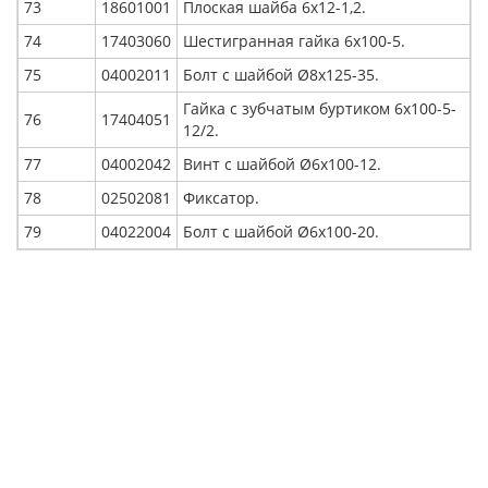
73
18601001
Плоская шайба 6x12-1,2.
74
17403060
Шестигранная гайка 6x100-5.
75
04002011
Болт с шайбой Ø8x125-35.
Гайка с зубчатым буртиком 6x100-5-
76
17404051
12/2.
77
04002042
Винт с шайбой Ø6x100-12.
78
02502081
Фиксатор.
79
04022004
Болт с шайбой Ø6x100-20.