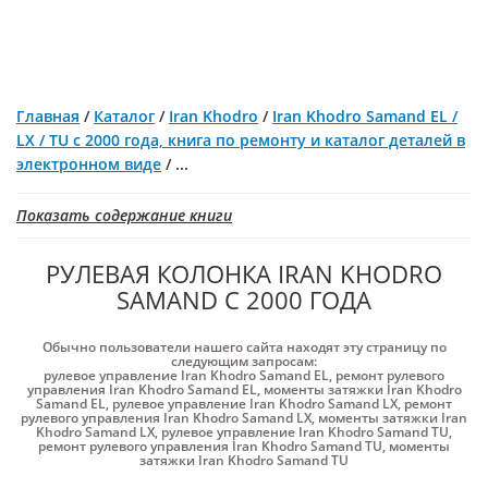
Главная
/
Каталог
/
Iran Khodro
/
Iran Khodro Samand EL /
LX / TU с 2000 года, книга по ремонту и каталог деталей в
электронном виде
/
...
Показать содержание книги
РУЛЕВАЯ КОЛОНКА IRAN KHODRO
SAMAND С 2000 ГОДА
Обычно пользователи нашего сайта находят эту страницу по
следующим запросам:
рулевое управление Iran Khodro Samand EL
,
ремонт рулевого
управления Iran Khodro Samand EL
,
моменты затяжки Iran Khodro
Samand EL
,
рулевое управление Iran Khodro Samand LX
,
ремонт
рулевого управления Iran Khodro Samand LX
,
моменты затяжки Iran
Khodro Samand LX
,
рулевое управление Iran Khodro Samand TU
,
ремонт рулевого управления Iran Khodro Samand TU
,
моменты
затяжки Iran Khodro Samand TU