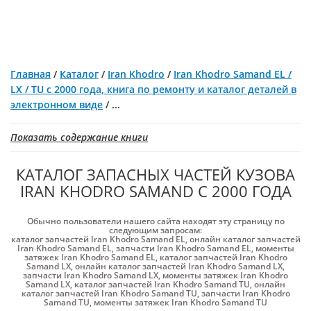
Главная
/
Каталог
/
Iran Khodro
/
Iran Khodro Samand EL /
LX / TU с 2000 года, книга по ремонту и каталог деталей в
электронном виде
/
...
Показать содержание книги
КАТАЛОГ ЗАПАСНЫХ ЧАСТЕЙ КУЗОВА
IRAN KHODRO SAMAND С 2000 ГОДА
Обычно пользователи нашего сайта находят эту страницу по
следующим запросам:
каталог запчастей Iran Khodro Samand EL
,
онлайн каталог запчастей
Iran Khodro Samand EL
,
запчасти Iran Khodro Samand EL
,
моменты
затяжек Iran Khodro Samand EL
,
каталог запчастей Iran Khodro
Samand LX
,
онлайн каталог запчастей Iran Khodro Samand LX
,
запчасти Iran Khodro Samand LX
,
моменты затяжек Iran Khodro
Samand LX
,
каталог запчастей Iran Khodro Samand TU
,
онлайн
каталог запчастей Iran Khodro Samand TU
,
запчасти Iran Khodro
Samand TU
,
моменты затяжек Iran Khodro Samand TU