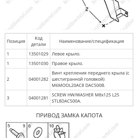
Код
Позиция
Наименование/спецификация
детали
1
13501029
Левое крыло.
1
13501030
Правое крыло.
Винт крепления переднего крыла (с
2
04001282
шестигранной головкой)
M6MOOL20AC8 DAC500B.
SCREW HW/WASHER M8x125 L25
3
04001281
STL8DAC500A.
ПРИВОД ЗАМКА КАПОТА