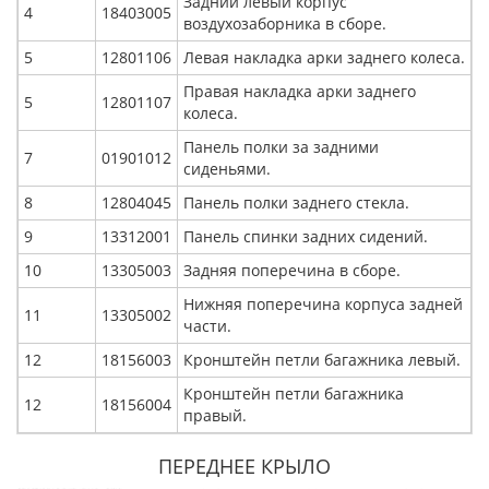
Задний левый корпус
4
18403005
воздухозаборника в сборе.
5
12801106
Левая накладка арки заднего колеса.
Правая накладка арки заднего
5
12801107
колеса.
Панель полки за задними
7
01901012
сиденьями.
8
12804045
Панель полки заднего стекла.
9
13312001
Панель спинки задних сидений.
10
13305003
Задняя поперечина в сборе.
Нижняя поперечина корпуса задней
11
13305002
части.
12
18156003
Кронштейн петли багажника левый.
Кронштейн петли багажника
12
18156004
правый.
ПЕРЕДНЕЕ КРЫЛО