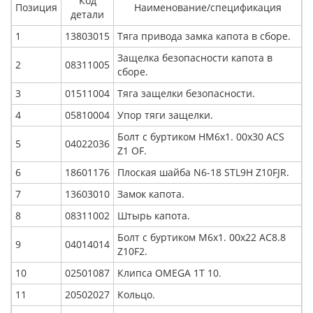
Код
Позиция
Наименование/спецификация
детали
1
13803015
Тяга привода замка капота в сборе.
Защелка безопасности капота в
2
08311005
сборе.
3
01511004
Тяга защелки безопасности.
4
05810004
Упор тяги защелки.
Болт с буртиком HM6x1. 00x30 ACS
5
04022036
Z1 OF.
6
18601176
Плоская шайба N6-18 STL9H Z10FJR.
7
13603010
Замок капота.
8
08311002
Штырь капота.
Болт с буртиком M6x1. 00x22 AC8.8
9
04014014
Z10F2.
10
02501087
Клипса OMEGA 1T 10.
11
20502027
Кольцо.