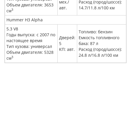
мех./
Расход (город/шоссе):
Объем двигателя: 3653
авт.
14.7/11.8 л/100 км
3
cм
Hummer H3 Alpha
5.3 V8
Топливо: бензин
Годы выпуска: с 2007 по
Дверей:
Емкость топливного
настоящее время
5
бака: 87 л
Тип кузова: универсал
КП: авт.
Расход (город/шоссе):
Объем двигателя: 5328
24.8 л/16.8 л/100 км
3
cм