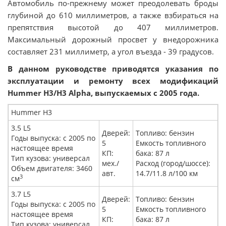
Автомобиль по-прежнему может преодолевать броды
глубиной до 610 миллиметров, а также взбираться на
препятствия высотой до 407 миллиметров.
Максимальный дорожный просвет у внедорожника
составляет 231 миллиметр, а угол въезда - 39 градусов.
В данном руководстве приводятся указания по
эксплуатации и ремонту всех модификаций
Hummer H3/H3 Alpha, выпускаемых с 2005 года.
Hummer H3
3.5 L5
Дверей:
Топливо: бензин
Годы выпуска: с 2005 по
5
Емкость топливного
настоящее время
КП:
бака: 87 л
Тип кузова: универсал
мех./
Расход (город/шоссе):
Объем двигателя: 3460
авт.
14.7/11.8 л/100 км
3
cм
3.7 L5
Дверей:
Топливо: бензин
Годы выпуска: с 2005 по
5
Емкость топливного
настоящее время
КП:
бака: 87 л
Тип кузова: универсал