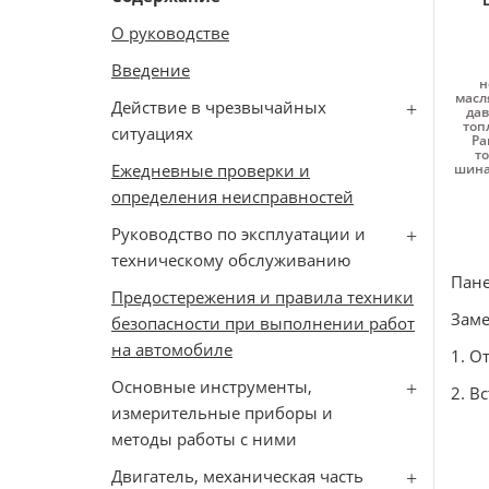
О руководстве
Введение
н
масл
Действие в чрезвычайных
дав
топ
ситуациях
Pa
то
Ежедневные проверки и
шинах
определения неисправностей
Руководство по эксплуатации и
техническому обслуживанию
Пане
Предостережения и правила техники
Заме
безопасности при выполнении работ
на автомобиле
1. О
Основные инструменты,
2. В
измерительные приборы и
методы работы с ними
Двигатель, механическая часть