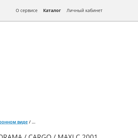
О сервисе
Каталог
Личный кабинет
ктронном виде
/
...
RAMA / CARGO / MAXI С 2001