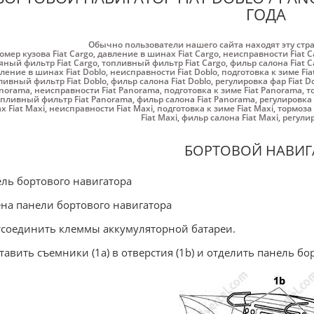
ГОДА
Обычно пользователи нашего сайта находят эту стр
омер кузова Fiat Cargo
,
давление в шинах Fiat Cargo
,
неисправности Fiat C
яный фильтр Fiat Cargo
,
топливный фильтр Fiat Cargo
,
фильр салона Fiat C
ление в шинах Fiat Doblo
,
неисправности Fiat Doblo
,
подготовка к зиме Fia
ливный фильтр Fiat Doblo
,
фильр салона Fiat Doblo
,
регулировка фар Fiat D
norama
,
неисправности Fiat Panorama
,
подготовка к зиме Fiat Panorama
,
т
пливный фильтр Fiat Panorama
,
фильр салона Fiat Panorama
,
регулировка 
 Fiat Maxi
,
неисправности Fiat Maxi
,
подготовка к зиме Fiat Maxi
,
тормоза 
Fiat Maxi
,
фильр салона Fiat Maxi
,
регулир
БОРТОВОЙ НАВИГ
ль бортового навигатора
на панели бортового навигатора
тсоединить клеммы аккумуляторной батареи.
ставить съемники (1а) в отверстия (1b) и отделить панель бор