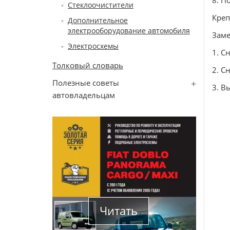
8. П
Стеклоочистители
Креп
Дополнительное
электрооборудование автомобиля
Заме
Электросхемы
1. С
Толковый словарь
2. С
Полезные советы
3. В
автовладельцам
Читать