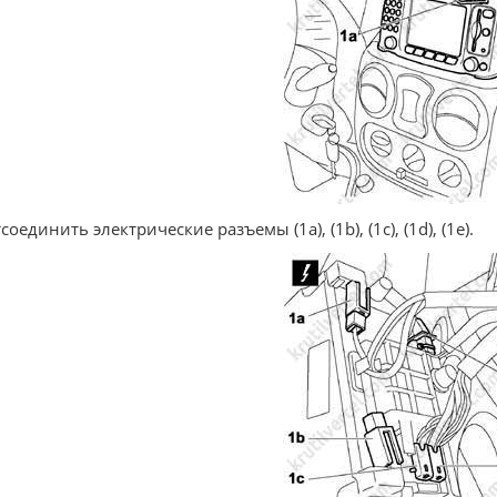
соединить электрические разъемы (1а), (1b), (1с), (1d), (1е).