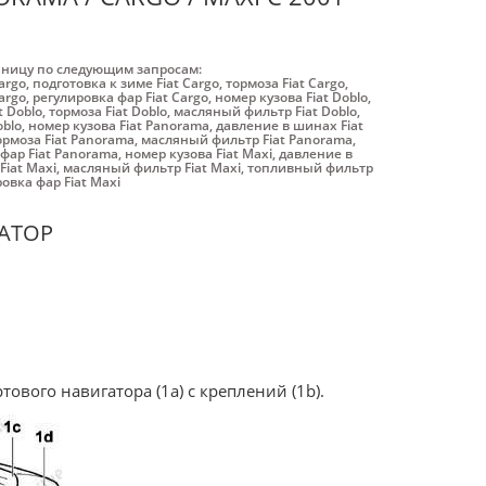
аницу по следующим запросам:
argo
,
подготовка к зиме Fiat Cargo
,
тормоза Fiat Cargo
,
argo
,
регулировка фар Fiat Cargo
,
номер кузова Fiat Doblo
,
t Doblo
,
тормоза Fiat Doblo
,
масляный фильтр Fiat Doblo
,
oblo
,
номер кузова Fiat Panorama
,
давление в шинах Fiat
ормоза Fiat Panorama
,
масляный фильтр Fiat Panorama
,
фар Fiat Panorama
,
номер кузова Fiat Maxi
,
давление в
Fiat Maxi
,
масляный фильтр Fiat Maxi
,
топливный фильтр
овка фар Fiat Maxi
АТОР
тового навигатора (1а) с креплений (1b).