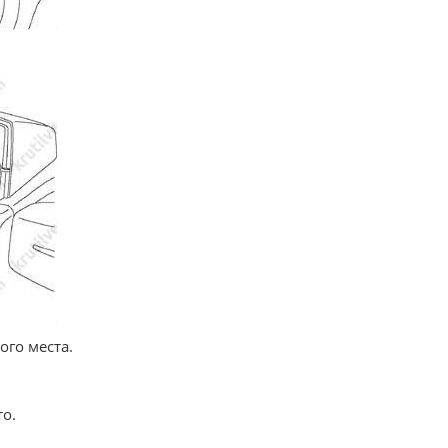
ого места.
то.