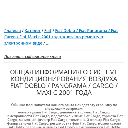
Главная
/
Каталог
/
Fiat
/
Fiat Doblo / Fiat Panorama / Fiat
Cargo / Fiat Maxi с 2001 года, книга по ремонту в
электронном виде
/
...
Показать содержание книги
ОБЩАЯ ИНФОРМАЦИЯ О СИСТЕМЕ
КОНДИЦИОНИРОВАНИЯ ВОЗДУХА
FIAT DOBLO / PANORAMA / CARGO /
MAXI С 2001 ГОДА
Обычно пользователи нашего сайта находят эту страницу по
следующим запросам:
номер кузова Fiat Cargo
,
давление в шинах Fiat Cargo
,
неисправности Fiat Cargo
,
подготовка к зиме Fiat Cargo
,
тормоза Fiat
Cargo
,
масляный фильтр Fiat Cargo
,
топливный фильтр Fiat Cargo
,
фильр салона Fiat Cargo
,
регулировка фар Fiat Cargo
,
номер кузова
Fiat Doblo
,
давление в шинах Fiat Doblo
,
неисправности Fiat Doblo
,