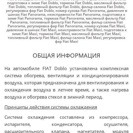
подготовка к зиме Fiat Doblo
,
тормоза Fiat Doblo
,
масляный фильтр
Fiat Doblo
,
топливный фильтр Fiat Doblo
,
фильр салона Fiat Doblo
,
регулировка фар Fiat Doblo
,
номер кузова Fiat Panorama
,
давление в
шинах Fiat Panorama
,
неисправности Fiat Panorama
,
подготовка к
зиме Fiat Panorama
,
тормоза Fiat Panorama
,
масляный фильтр Fiat
Panorama
,
топливный фильтр Fiat Panorama
,
фильр салона Fiat
Panorama
,
регулировка фар Fiat Panorama
,
номер кузова Fiat Maxi
,
давление в шинах Fiat Maxi
,
неисправности Fiat Maxi
,
подготовка к
зиме Fiat Maxi
,
тормоза Fiat Maxi
,
масляный фильтр Fiat Maxi
,
топливный фильтр Fiat Maxi
,
фильр салона Fiat Maxi
,
регулировка
фар Fiat Maxi
ОБЩАЯ ИНФОРМАЦИЯ
На автомобиле FIAT Doblo установлена комплексная
система обогрева, вентиляции и кондиционирования
воздуха, которая предназначена для вентилирования и
охлаждения воздуха в летнее время, а также нагрева
воздуха и обогрева стекол в зимний период.
Принципы действия системы охлаждения
Система охлаждения составлена из компрессора,
испарителя, конденсатора, осушителя,
расширительного клапана, нагнетателя, модуля