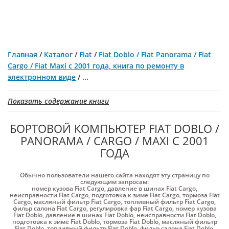
Главная
/
Каталог
/
Fiat
/
Fiat Doblo / Fiat Panorama / Fiat
Cargo / Fiat Maxi с 2001 года, книга по ремонту в
электронном виде
/
...
Показать содержание книги
БОРТОВОЙ КОМПЬЮТЕР FIAT DOBLO /
PANORAMA / CARGO / MAXI С 2001
ГОДА
Обычно пользователи нашего сайта находят эту страницу по
следующим запросам:
номер кузова Fiat Cargo
,
давление в шинах Fiat Cargo
,
неисправности Fiat Cargo
,
подготовка к зиме Fiat Cargo
,
тормоза Fiat
Cargo
,
масляный фильтр Fiat Cargo
,
топливный фильтр Fiat Cargo
,
фильр салона Fiat Cargo
,
регулировка фар Fiat Cargo
,
номер кузова
Fiat Doblo
,
давление в шинах Fiat Doblo
,
неисправности Fiat Doblo
,
подготовка к зиме Fiat Doblo
,
тормоза Fiat Doblo
,
масляный фильтр
Fiat Doblo
,
топливный фильтр Fiat Doblo
,
фильр салона Fiat Doblo
,