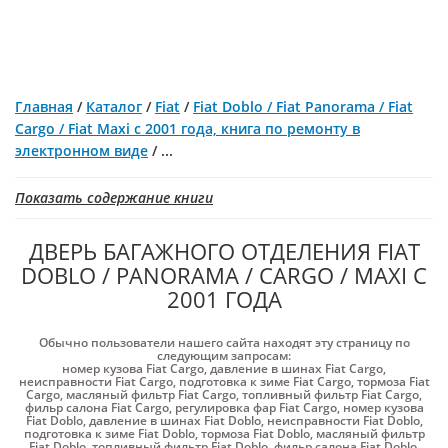
Главная
/
Каталог
/
Fiat
/
Fiat Doblo / Fiat Panorama / Fiat
Cargo / Fiat Maxi с 2001 года, книга по ремонту в
электронном виде
/
...
Показать содержание книги
ДВЕРЬ БАГАЖНОГО ОТДЕЛЕНИЯ FIAT
DOBLO / PANORAMA / CARGO / MAXI С
2001 ГОДА
Обычно пользователи нашего сайта находят эту страницу по
следующим запросам:
номер кузова Fiat Cargo
,
давление в шинах Fiat Cargo
,
неисправности Fiat Cargo
,
подготовка к зиме Fiat Cargo
,
тормоза Fiat
Cargo
,
масляный фильтр Fiat Cargo
,
топливный фильтр Fiat Cargo
,
фильр салона Fiat Cargo
,
регулировка фар Fiat Cargo
,
номер кузова
Fiat Doblo
,
давление в шинах Fiat Doblo
,
неисправности Fiat Doblo
,
подготовка к зиме Fiat Doblo
,
тормоза Fiat Doblo
,
масляный фильтр
Fiat Doblo
,
топливный фильтр Fiat Doblo
,
фильр салона Fiat Doblo
,