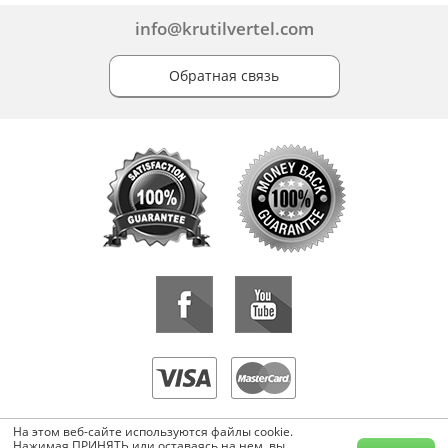
info@krutilvertel.com
Обратная связь
«KrutilVertel» © 2015-2026 Все права защищены.
На этом веб-сайте используются файлы cookie.
Копирование, перепечатка, либо использование материалов данной
Нажимая ПРИНЯТЬ или оставаясь на нем, вы